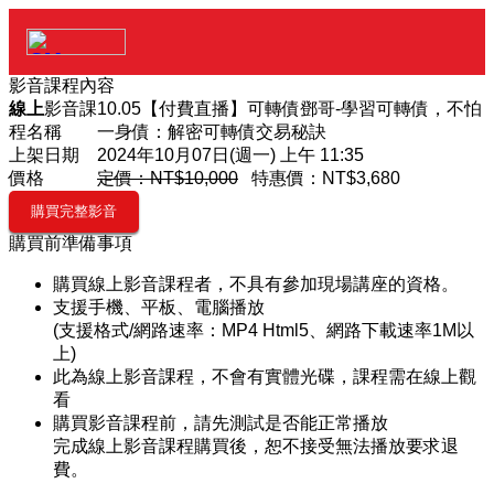
影音課程內容
線上
影音課
10.05【付費直播】可轉債鄧哥-學習可轉債，不怕
程名稱
一身債：解密可轉債交易秘訣
上架日期
2024年10月07日(週一) 上午 11:35
價格
定價：NT$10,000
特惠價：
NT$3,680
購買前準備事項
購買線上影音課程者，不具有參加現場講座的資格。
支援手機、平板、電腦播放
(支援格式/網路速率：MP4 Html5、網路下載速率1M以
上)
此為線上影音課程，不會有實體光碟，課程需在線上觀
看
購買影音課程前，請先測試是否能正常播放
完成線上影音課程購買後，恕不接受無法播放要求退
費。