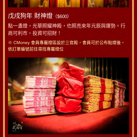
戊戌狗年 財神燈
（$600）
點一盞燈，光華照耀神殿，也照亮來年元辰與運勢。行
商可利市，投資可招財！
※ CMoney 會員專屬燈區設於三官殿，會員可於公布點燈後，
依訂單編號前往尋找專屬燈位