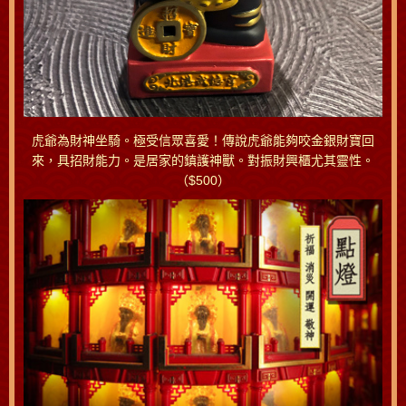
虎爺為財神坐騎。極受信眾喜愛！傳說虎爺能夠咬金銀財寶回
來，具招財能力。是居家的鎮護神獸。對振財興櫃尤其靈性。
（$500）