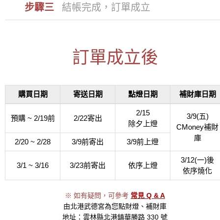
步驟三
結帳完成，訂單成立
訂單成立後
購買日期
寄送日期
點燈日期
補財庫日期
2/15
3/9(五)
預購 ~ 2/19前
2/22寄出
除夕上燈
CMoney補財
庫
2/20 ~ 2/28
3/9前寄出
3/9前上燈
3/12(一)後
3/1 ~ 3/16
3/23前寄出
依序上燈
依序燒化
※ 如有疑問，可參考
常見 Q & A
由北港武德宮為您點財燈、補財庫
地址：雲林縣北港鎮華勝路 330 號