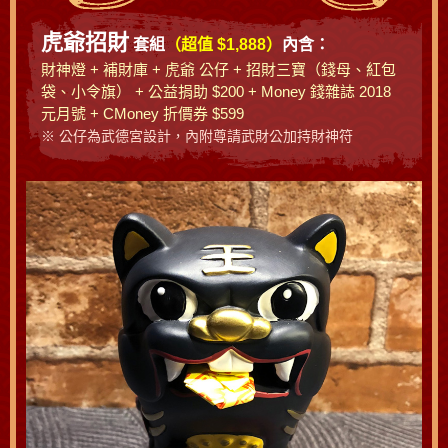
虎爺招財
套組
（超值 $1,888）
內含：
財神燈 + 補財庫 + 虎爺 公仔 + 招財三寶（錢母、紅包
袋、小令旗） + 公益捐助 $200 + Money 錢雜誌 2018
元月號 + CMoney 折價券 $599
※ 公仔為武德宮設計，內附尊請武財公加持財神符