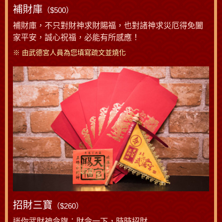
補財庫
（$500）
補財庫，不只對財神求財賜福，也對諸神求災厄得免闔
家平安，誠心祝福，必能有所感應！
※ 由武德宮人員為您填寫疏文並燒化
招財三寶
（$260）
迷你武財神令旗：財令一下，時時招財