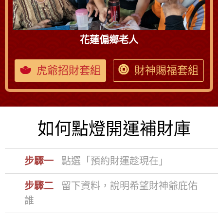
花蓮偏鄉老人
虎爺招財套組
財神賜福套組
如何點燈開運補財庫
步驟一
點選「預約財運趁現在
」
步驟二
留下資料，說明希望財神爺庇佑
誰