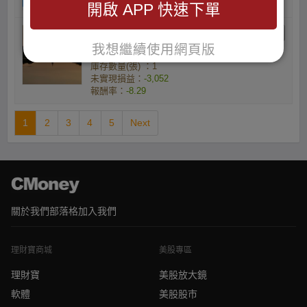
開啟 APP 快速下單
Dreamysky的夢想天空
我想繼續使用網頁版
的投資沙盒
庫存數量(張) ：1
未實現損益：
-3,052
報酬率：
-8.29
1
2
3
4
5
Next
關於我們
部落格
加入我們
理財寶商城
美股專區
理財寶
美股放大鏡
軟體
美股股市