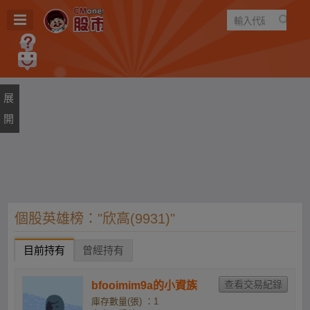
遊戲
規則
建議
個股英雄榜："欣高(9931)"
目前持有
曾經持有
bfooimim9a的小資族
庫存數量(張) ：1