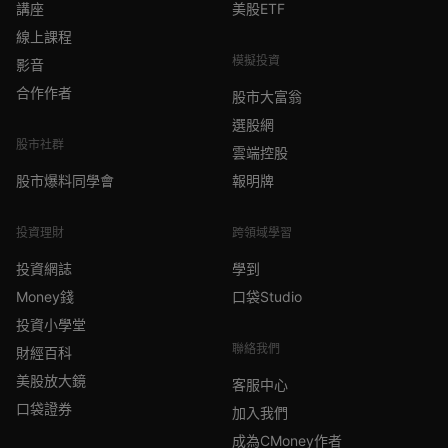
講座
美股ETF
線上課程
模擬投資
影音
合作作者
股市大富翁
選股網
股市社群
雲端控股
股市爆料同學會
報明牌
投資理財
跨領域學習
投資網誌
學到
Money錢
口袋Studio
投資小學堂
聯絡我們
財經百科
美股放大鏡
客服中心
口袋證券
加入我們
成為CMoney作者