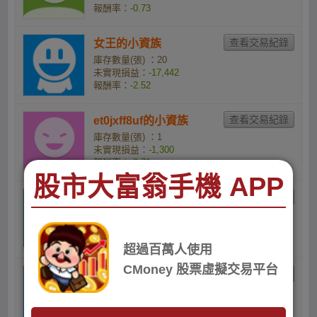
報酬率：
-0.73
女王的小資族
庫存數量(張) ：20
未實現損益：
-17,442
報酬率：
-2.52
et0jxff8uf的小資族
庫存數量(張) ：1
未實現損益：
-1,300
報酬率：
-3.71
股市大富翁手機 APP
15jgdyh7ji的小資族
庫存數量(張) ：3
未實現損益：
-3,901
報酬率：
-3.71
超過百萬人使用
CMoney 股票虛擬交易平台
柏的射飛鏢準嗎
庫存數量(張) ：1
未實現損益：
-2,201
報酬率：
-6.12