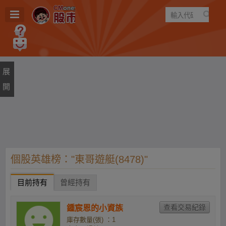
遊戲
規則
建議
個股英雄榜："東哥遊艇(8478)"
目前持有
曾經持有
鍾宸恩的小資族
庫存數量(張) ：1