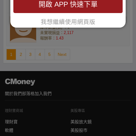
開啟 APP 快速下單
報酬率：
3.88
emmahsieh5的小資族
我想繼續使用網頁版
庫存數量(張) ：1
未實現損益：
2,117
報酬率：
1.43
1
2
3
4
5
Next
關於我們
部落格
加入我們
理財寶商城
美股專區
理財寶
美股放大鏡
軟體
美股股市