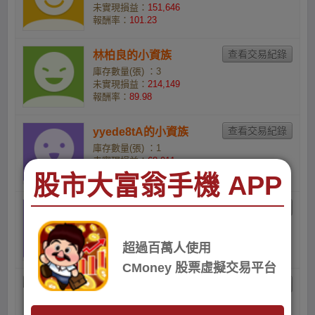
未實現損益：
151,646
報酬率：
101.23
林柏良的小資族
庫存數量(張) ：3
未實現損益：
214,149
報酬率：
89.98
yyede8tA的小資族
庫存數量(張) ：1
未實現損益：
68,011
報酬率：
82.24
股市大富翁手機 APP
Letizia的小資族
庫存數量(張) ：2
未實現損益：
41,789
超過百萬人使用
報酬率：
16.1
CMoney 股票虛擬交易平台
ii0xtyn816的千億大佬
庫存數量(張) ：5
未實現損益：
28,115