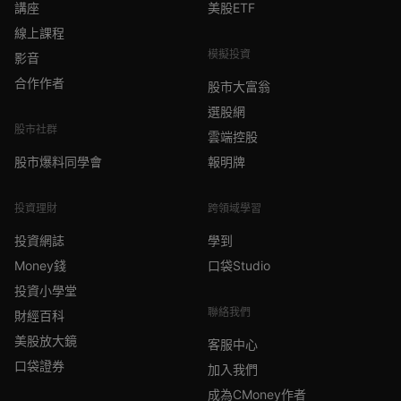
講座
美股ETF
線上課程
模擬投資
影音
合作作者
股市大富翁
選股網
股市社群
雲端控股
股市爆料同學會
報明牌
投資理財
跨領域學習
投資網誌
學到
Money錢
口袋Studio
投資小學堂
聯絡我們
財經百科
美股放大鏡
客服中心
口袋證券
加入我們
成為CMoney作者