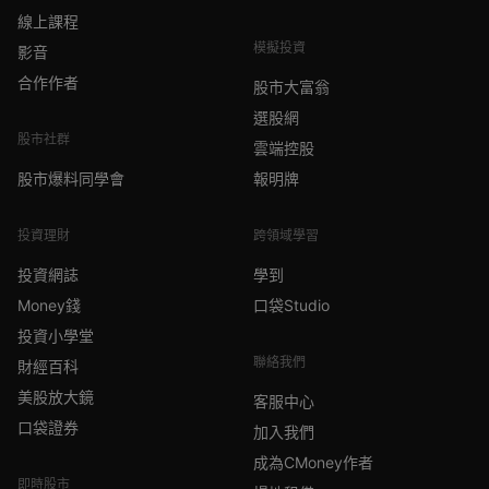
線上課程
模擬投資
影音
合作作者
股市大富翁
選股網
股市社群
雲端控股
股市爆料同學會
報明牌
投資理財
跨領域學習
投資網誌
學到
Money錢
口袋Studio
投資小學堂
聯絡我們
財經百科
美股放大鏡
客服中心
口袋證券
加入我們
成為CMoney作者
即時股市