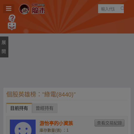
遊戲
規則
建議
個股英雄榜："綠電(8440)"
目前持有
曾經持有
游怡亭的小資族
庫存數量(張) ：1