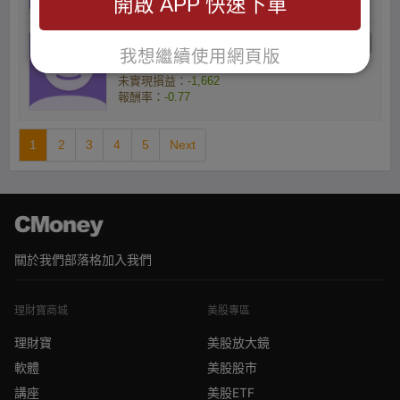
開啟 APP 快速下單
林俊宇的小宇
我想繼續使用網頁版
庫存數量(張) ：11
未實現損益：
-1,662
報酬率：
-0.77
1
2
3
4
5
Next
關於我們
部落格
加入我們
理財寶商城
美股專區
理財寶
美股放大鏡
軟體
美股股市
講座
美股ETF