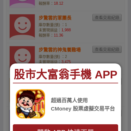
報酬率：
18.12
步驚雲的軍團長
庫存數量(張) ：1
未實現損益：
1,988
報酬率：
11.36
步驚雲的神鬼養雞場
庫存數量(張) ：2
未實現損益：
3,475
報酬率：
9.79
股市大富翁手機 APP
canyy74568的小資族
庫存數量(張) ：1
未實現損益：
1,287
報酬率：
7.07
超過百萬人使用
CMoney 股票虛擬交易平台
Darcy L Chen的小資族
庫存數量(張) ：1
未實現損益：
436
報酬率：
2.29