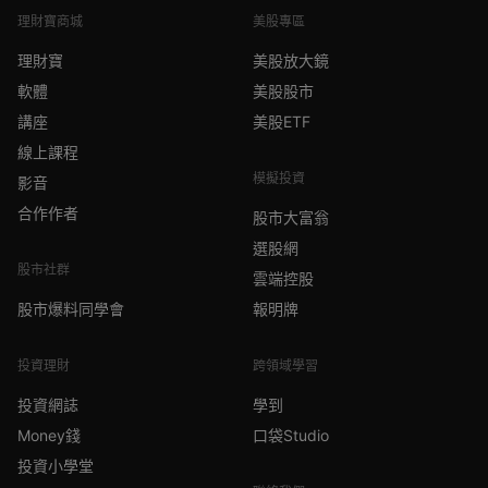
理財寶商城
美股專區
理財寶
美股放大鏡
軟體
美股股市
講座
美股ETF
線上課程
模擬投資
影音
合作作者
股市大富翁
選股網
股市社群
雲端控股
股市爆料同學會
報明牌
投資理財
跨領域學習
投資網誌
學到
Money錢
口袋Studio
投資小學堂