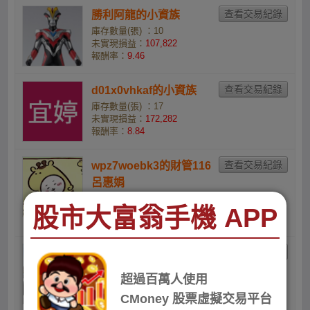
勝利阿龍的小資族
庫存數量(張) ：10
未實現損益：
107,822
報酬率：
9.46
d01x0vhkaf的小資族
庫存數量(張) ：17
未實現損益：
172,282
報酬率：
8.84
wpz7woebk3的財管116
呂惠娟
庫存數量(張) ：1
股市大富翁手機 APP
未實現損益：
9,279
報酬率：
8.03
四寶499多空都可以？！
的小資族
超過百萬人使用
庫存數量(張) ：10
CMoney 股票虛擬交易平台
未實現損益：
86,793