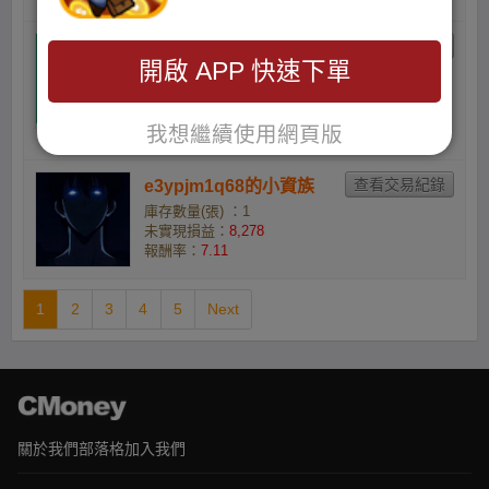
報酬率：
7.48
yu8z3p0i3u的財管116_
開啟 APP 快速下單
吳孟婕
庫存數量(張) ：3
未實現損益：
24,835
我想繼續使用網頁版
報酬率：
7.11
e3ypjm1q68的小資族
庫存數量(張) ：1
未實現損益：
8,278
報酬率：
7.11
1
2
3
4
5
Next
關於我們
部落格
加入我們