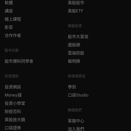
軟體
美股股市
講座
美股ETF
線上課程
模擬投資
影音
合作作者
股市大富翁
選股網
股市社群
雲端控股
股市爆料同學會
報明牌
投資理財
跨領域學習
投資網誌
學到
Money錢
口袋Studio
投資小學堂
聯絡我們
財經百科
美股放大鏡
客服中心
口袋證券
加入我們