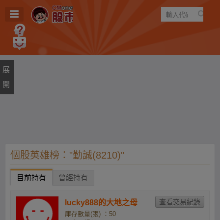
遊戲
規則
建議
個股英雄榜："勤誠(8210)"
目前持有
曾經持有
lucky888的大地之母
庫存數量(張) ：50