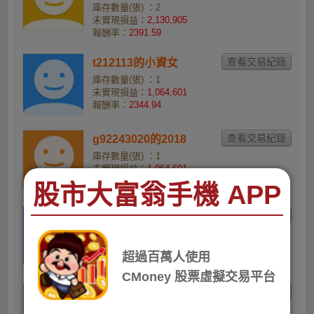
庫存數量(張) ：2
未實現損益：
2,130,905
報酬率：
2391.59
t212113的小資女
庫存數量(張) ：1
未實現損益：
1,064,601
報酬率：
2344.94
g92243020的2018
庫存數量(張) ：1
未實現損益：
1,064,601
報酬率：
2344.94
股市大富翁手機 APP
may010144的奇葩2
庫存數量(張) ：5
未實現損益：
5,299,975
超過百萬人使用
報酬率：
2119.99
CMoney 股票虛擬交易平台
kkeszxc1212的股市阿
土伯