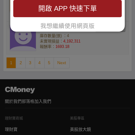
庫存數量(張) ：1
開啟 APP 快速下單
未實現損益：
1,056,990
報酬率：
1994.32
我想繼續使用網頁版
謝偉.的小資族3
庫存數量(張) ：4
未實現損益：
4,192,311
報酬率：
1693.18
1
2
3
4
5
Next
關於我們
部落格
加入我們
理財寶商城
美股專區
理財寶
美股放大鏡