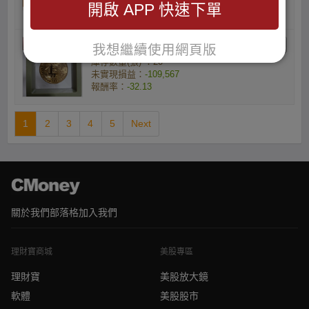
未實現損益：
-54,759
開啟 APP 快速下單
報酬率：
-32.12
海葉子的小資族
我想繼續使用網頁版
庫存數量(張) ：20
未實現損益：
-109,567
報酬率：
-32.13
1
2
3
4
5
Next
關於我們
部落格
加入我們
理財寶商城
美股專區
理財寶
美股放大鏡
軟體
美股股市