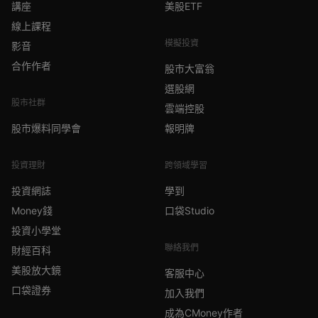
講座
美股ETF
線上課程
模擬投資
影音
合作作者
股市大富翁
選股網
股市社群
雲端控股
股市爆料同學會
報明牌
投資理財
跨領域學習
投資網誌
學到
Money錢
口袋Studio
投資小學堂
聯絡我們
財經百科
美股放大鏡
客服中心
口袋證券
加入我們
成為CMoney作者