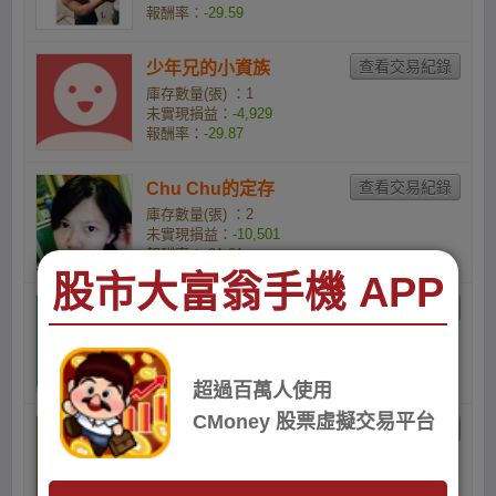
報酬率：
-29.59
少年兄的小資族
庫存數量(張) ：1
未實現損益：
-4,929
報酬率：
-29.87
Chu Chu的定存
庫存數量(張) ：2
未實現損益：
-10,501
報酬率：
-31.21
股市大富翁手機 APP
jacko.tw的小資族
庫存數量(張) ：1
未實現損益：
-5,279
報酬率：
-31.33
超過百萬人使用
CMoney 股票虛擬交易平台
Neal Chang的股市阿土
伯
庫存數量(張) ：10