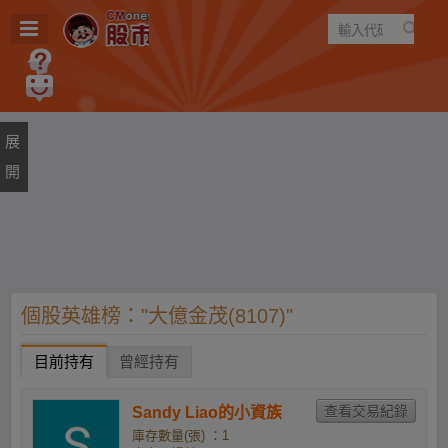
遊戲
規則
建議
個股英雄榜："大億金茂(8107)"
目前持有
曾經持有
Sandy Liao的小資族
庫存數量(張) ：1