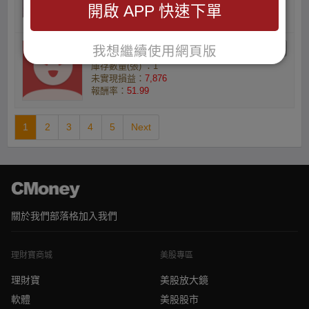
未實現損益：
23,929
開啟 APP 快速下單
報酬率：
53
我想繼續使用網頁版
蕭昭傑的辣妹妹寶貝
庫存數量(張) ：1
未實現損益：
7,876
報酬率：
51.99
1
2
3
4
5
Next
關於我們
部落格
加入我們
理財寶商城
美股專區
理財寶
美股放大鏡
軟體
美股股市