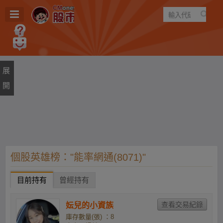
遊戲
規則
建議
個股英雄榜："能率網通(8071)"
目前持有
曾經持有
妘兒的小資族
庫存數量(張) ：8