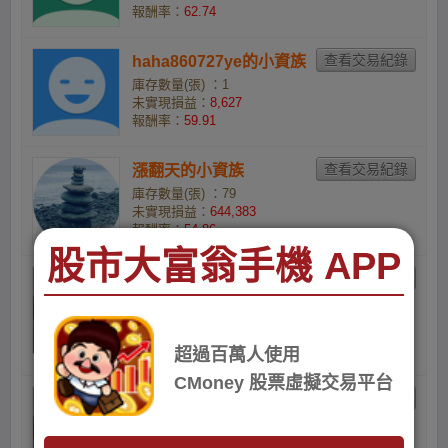
報酬率：
62.74
haha860727ye的小資族
庫存數量(張) ：1
未實現損益：
8,627
報酬率：
59.91
漲翻天的小資族
庫存數量(張) ：79
未實現損益：
644,383
報酬率：
54.86
股市大富翁手機 APP
Huta Piko的手點盔
1120910
庫存數量(張) ：3
未實現損益：
23,929
超過百萬人使用
報酬率：
53
CMoney 股票虛擬交易平台
Huta Piko的P點金
1120910 tai
庫存數量(張) ：3