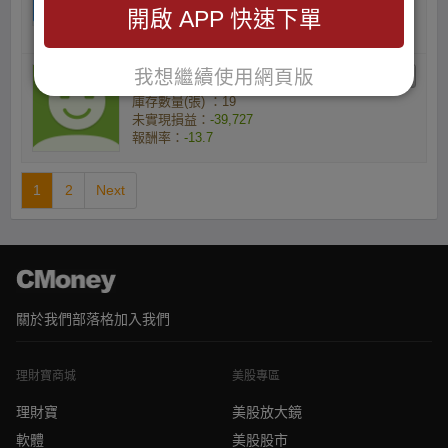
開啟 APP 快速下單
未實現損益：
-1,030
報酬率：
-7.25
我想繼續使用網頁版
feng101077的etf大師
庫存數量(張) ：19
未實現損益：
-39,727
報酬率：
-13.7
1
2
Next
關於我們
部落格
加入我們
理財寶商城
美股專區
理財寶
美股放大鏡
軟體
美股股市