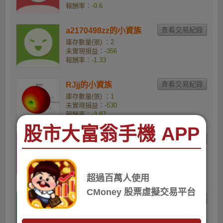
報酬率：
-0.6
a2170498zz的小資族
庫存數量(張) ：2
未實現損益：
-356
報酬率：
-1.33
RJjj的小資族
庫存數量(張) ：1
未實現損益：
-530
報酬率：
-3.87
股市大富翁手機 APP
Lin-wang Lin的小資族
22
庫存數量(張) ：1
未實現損益：
-630
超過百萬人使用
報酬率：
-4.57
CMoney 股票虛擬交易平台
施文成的小資族910 11
12 4/17 高賣
庫存數量(張) ：1