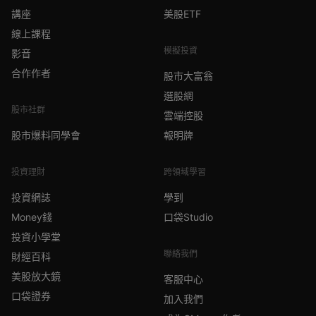
講座
美股ETF
線上課程
模擬投資
影音
合作作者
股市大富翁
選股網
股市社群
雲端控股
股市爆料同學會
報明牌
投資理財
跨領域學習
投資網誌
學到
Money錢
口袋Studio
投資小學堂
聯絡我們
財經百科
美股放大鏡
客服中心
口袋證券
加入我們