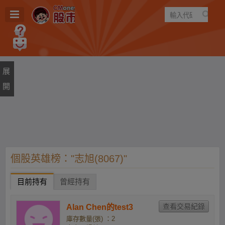
遊戲
規則
建議
個股英雄榜："志旭(8067)"
目前持有
曾經持有
Alan Chen的test3
庫存數量(張) ：2