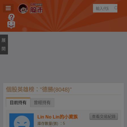
遊戲
規則
建議
個股英雄榜："德勝(8048)"
目前持有
曾經持有
Lin No Lin的小資族
庫存數量(張) ：5