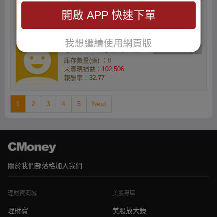
庫存數量(張) ：1
開啟 APP 快速下單
未實現損益：
13,865
報酬率：
36.44
我想繼續使用網頁版
qw204684的葉式基金
庫存數量(張) ：8
未實現損益：
102,506
報酬率：
32.77
1
2
3
4
5
Next
關於我們
部落格
加入我們
理財寶商城
美股專區
理財寶
美股放大鏡