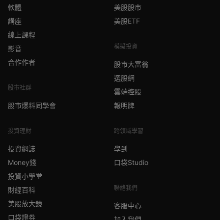
軟體
美股股市
講座
美股ETF
線上課程
模擬投資
影音
合作作者
股市大富翁
選股網
股市社群
雲端控股
股市爆料同學會
報明牌
投資理財
跨領域學習
投資網誌
學到
Money錢
口袋Studio
投資小學堂
聯絡我們
財經百科
美股放大鏡
客服中心
口袋證券
加入我們