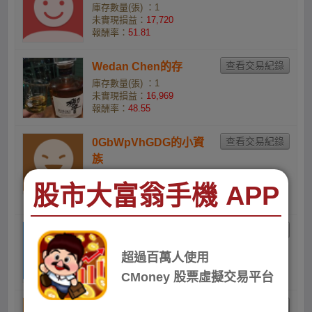
庫存數量(張) ：1
未實現損益：
17,720
報酬率：
51.81
Wedan Chen的存
庫存數量(張) ：1
未實現損益：
16,969
報酬率：
48.55
0GbWpVhGDG的小資
族
庫存數量(張) ：3
股市大富翁手機 APP
未實現損益：
49,506
報酬率：
46.59
蔡鎮宇的Deer
庫存數量(張) ：4
超過百萬人使用
未實現損益：
65,774
報酬率：
46.35
CMoney 股票虛擬交易平台
chwentai的小資女