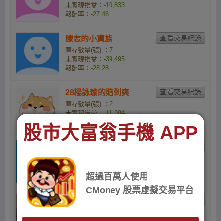
未實現損益：
-10,833
報酬率：
-27.46
滕志的小資族
庫存數量(張) ：7
未實現損益：
-39,495
報酬率：
-28.28
28楊詠瑜的賠到爽
庫存數量(張) ：2
未實現損益：
-11,384
報酬率：
-28.46
股市大富翁手機 APP
陳育聖的小資族
庫存數量(張) ：2
未實現損益：
-12,586
超過百萬人使用
報酬率：
-30.55
CMoney 股票虛擬交易平台
Huta Piko的O低銀金X
1110717
庫存數量(張) ：2