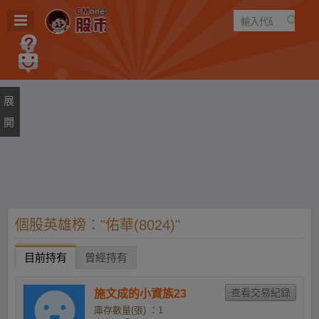
遊戲
規則
建議
個股英雄榜："佑華(8024)"
目前持有
曾經持有
施文成的小資族23
庫存數量(張) ：1