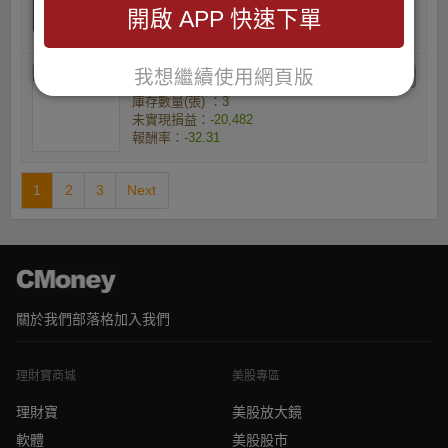
開啟 APP 快速下單
未實現損益：
-13,387
報酬率：
-31.87
我想繼續使用網頁版
詹艾芸的小資族
庫存數量(張) ：3
未實現損益：
-20,482
報酬率：
-32.31
1
2
3
Next
關於我們
部落格
加入我們
理財寶商城
美股專區
理財寶
美股放大鏡
軟體
美股股市