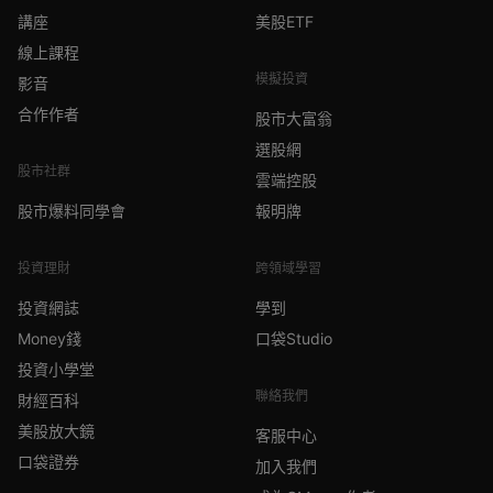
講座
美股ETF
線上課程
模擬投資
影音
合作作者
股市大富翁
選股網
股市社群
雲端控股
股市爆料同學會
報明牌
投資理財
跨領域學習
投資網誌
學到
Money錢
口袋Studio
投資小學堂
聯絡我們
財經百科
美股放大鏡
客服中心
口袋證券
加入我們