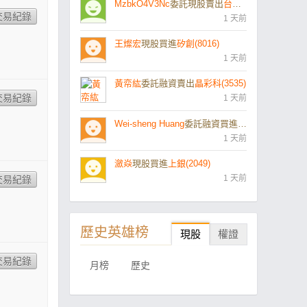
MzbkO4V3Nc
委託現股賣出
台積電凱基58購10(031645)
1 天前
王燦宏
現股買進
矽創(8016)
1 天前
黃帟紘
委託融資賣出
晶彩科(3535)
1 天前
Wei-sheng Huang
委託融資買進
旺宏(2337)
1 天前
瀲焱
現股買進
上銀(2049)
1 天前
歷史英雄榜
現股
權證
月榜
歷史