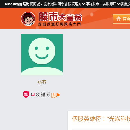
CMoney
理財寶商城
股市爆料同學會
投資理財
即時股市
美股專區
模擬
首
訪客
開戶
個股英雄榜："光焱科技(7