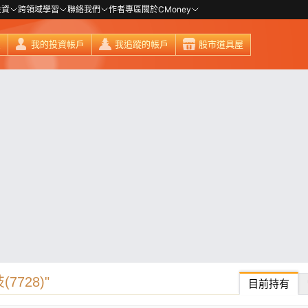
投資
跨領域學習
聯絡我們
作者專區
關於CMoney
頁
我的投資帳戶
我追蹤的帳戶
股市道具屋
728)"
目前持有