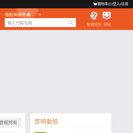
購物車(
0
)
登入/註冊
個股英雄榜
遊戲規則
建議
即時動態
曾經持有