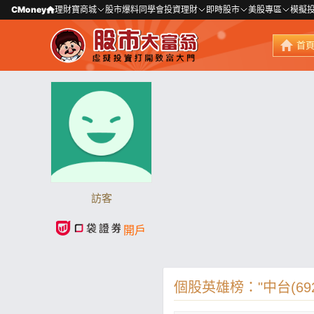
CMoney
理財寶商城
股市爆料同學會
投資理財
即時股市
美股專區
模擬
首
訪客
開戶
個股英雄榜："中台(692