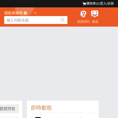
購物車(
0
)
登入/註冊
個股英雄榜
遊戲規則
建議
即時動態
曾經持有