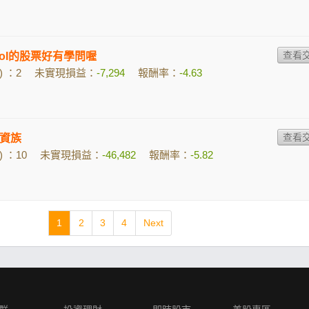
GToI的股票好有學問喔
 ：2
未實現損益：
-7,294
報酬率：
-4.63
資族
 ：10
未實現損益：
-46,482
報酬率：
-5.82
1
2
3
4
Next