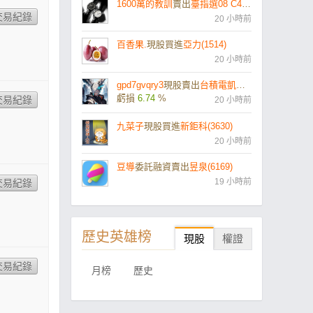
1600萬的教訓
賣出
臺指選08 C45700
20 小時前
百香果.
現股買進
亞力(1514)
20 小時前
gpd7gvqry3
現股賣出
台積電凱基58購10(031645)
虧損
6.74
%
20 小時前
九菜子
現股買進
新鉅科(3630)
20 小時前
豆導
委託融資賣出
昱泉(6169)
19 小時前
歷史英雄榜
現股
權證
月榜
歷史