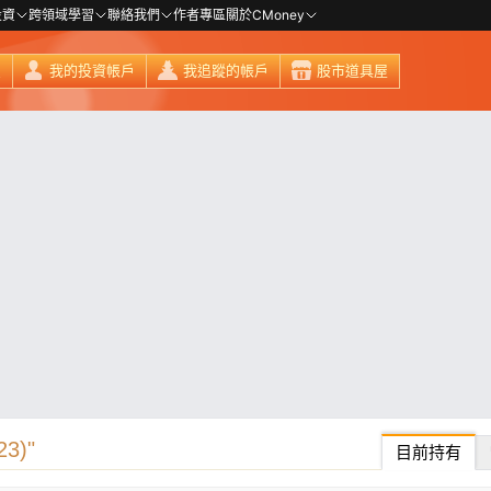
投資
跨領域學習
聯絡我們
作者專區
關於CMoney
頁
我的投資帳戶
我追蹤的帳戶
股市道具屋
3)"
目前持有