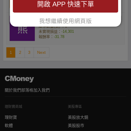
開啟 APP 快速下單
報酬率：
-27.84
黑熊的小資族
我想繼續使用網頁版
庫存數量(張) ：1
未實現損益：
-14,301
報酬率：
-31.78
1
2
3
Next
關於我們
部落格
加入我們
理財寶商城
美股專區
理財寶
美股放大鏡
軟體
美股股市