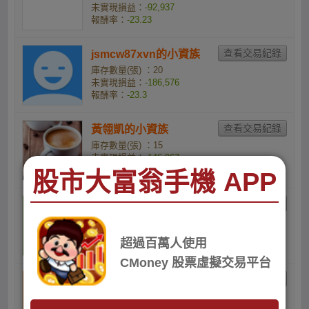
未實現損益：
-92,937
報酬率：
-23.23
jsmcw87xvn的小資族
庫存數量(張) ：20
未實現損益：
-186,576
報酬率：
-23.3
黃翎凱的小資族
庫存數量(張) ：15
未實現損益：
-146,967
報酬率：
-24.19
股市大富翁手機 APP
p0f05sgse3的小資族
庫存數量(張) ：1
未實現損益：
-10,095
超過百萬人使用
報酬率：
-24.74
CMoney 股票虛擬交易平台
chiyang1116的小資族
庫存數量(張) ：1
未實現損益：
-11,848