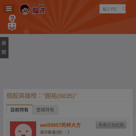
遊戲
規則
建議
個股英雄榜："圓裕(6835)"
目前持有
曾經持有
wei59957的林大方
庫存數量(張) ：2