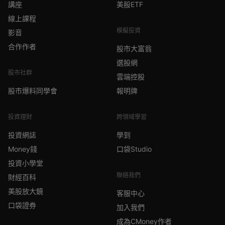
講座
美股ETF
線上課程
模擬投資
影音
合作作者
股市大富翁
選股網
股市社群
雲端控股
股市爆料同學會
報明牌
投資理財
跨領域學習
投資網誌
學到
Money錢
口袋Studio
投資小學堂
聯絡我們
財經百科
美股放大鏡
客服中心
口袋證券
加入我們
成為CMoney作者