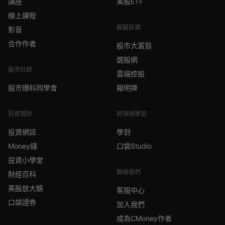
講座
美股ETF
線上課程
模擬投資
影音
合作作者
股市大富翁
選股網
股市社群
雲端控股
股市爆料同學會
報明牌
投資理財
跨領域學習
投資網誌
學到
Money錢
口袋Studio
投資小學堂
聯絡我們
財經百科
美股放大鏡
客服中心
口袋證券
加入我們
成為CMoney作者