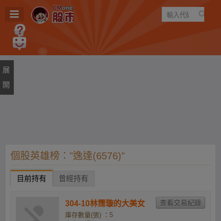
遊戲
規則
建議
個股英雄榜："逸達(6576)"
目前持有
曾經持有
304-10林霈璇的大美女
庫存數量(張) ：5