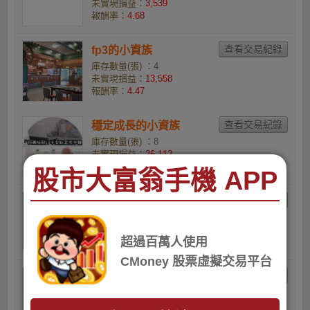
未實現損益：
3,539
報酬率：
4.68
fp3的小資族
庫存數量(張) ：4
未實現損益：
13,558
報酬率：
4.47
穩定成長的小資族
庫存數量(張) ：8
未實現損益：
26,112
報酬率：
4.3
股市大富翁手機 APP
gee4028的小資族
庫存數量(張) ：26
未實現損益：
70,395
超過百萬人使用
報酬率：
3.54
CMoney 股票虛擬交易平台
i4vsd7djqh的小資族
庫存數量(張) ：6
未實現損益：
11,523