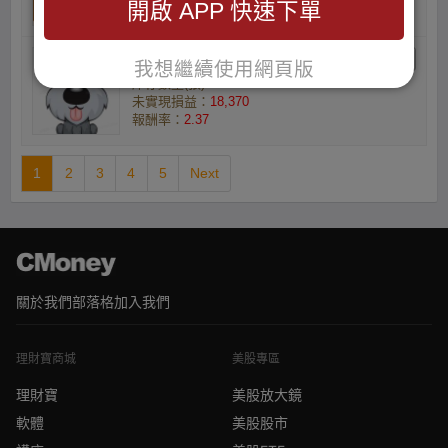
開啟 APP 快速下單
報酬率：
2.48
新手小白的小資族
我想繼續使用網頁版
庫存數量(張) ：10
未實現損益：
18,370
報酬率：
2.37
1
2
3
4
5
Next
關於我們
部落格
加入我們
理財寶商城
美股專區
理財寶
美股放大鏡
軟體
美股股市