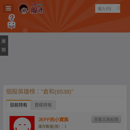
遊戲
規則
建議
個股英雄榜："倉和(6538)"
目前持有
曾經持有
JEFF的小資族
庫存數量(張) ：1