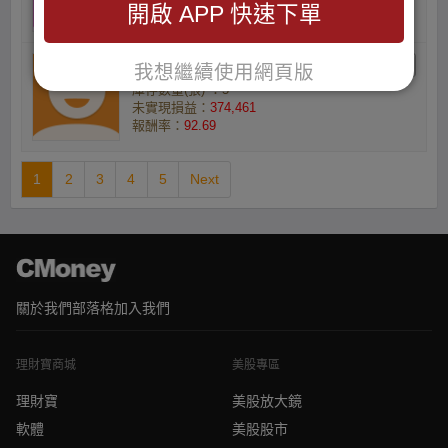
開啟 APP 快速下單
報酬率：
94.62
賴旭杰的小資族
我想繼續使用網頁版
庫存數量(張) ：5
未實現損益：
374,461
報酬率：
92.69
1
2
3
4
5
Next
關於我們
部落格
加入我們
理財寶商城
美股專區
理財寶
美股放大鏡
軟體
美股股市