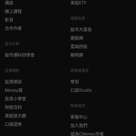
講座
美股ETF
線上課程
模擬投資
影音
合作作者
股市大富翁
選股網
股市社群
雲端控股
股市爆料同學會
報明牌
投資理財
跨領域學習
投資網誌
學到
Money錢
口袋Studio
投資小學堂
聯絡我們
財經百科
美股放大鏡
客服中心
口袋證券
加入我們
成為CMoney作者