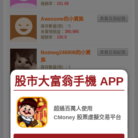
報酬率：
101.68
Awesome的小資族
庫存數量(張) ：5
未實現損益：
390,985
報酬率：
100.9
Nutmeg246908的小資
族
庫存數量(張) ：1
未實現損益：
77,896
股市大富翁手機 APP
報酬率：
100.12
uKnyQ3YJiW的小資族
庫存數量(張) ：1
未實現損益：
76,494
超過百萬人使用
報酬率：
96.58
CMoney 股票虛擬交易平台
FKitjzpBNh的小資族
庫存數量(張) ：10
未實現損益：
756,935