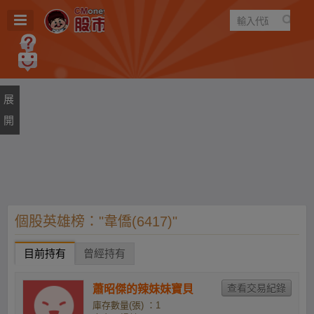
遊戲
規則
建議
個股英雄榜："韋僑(6417)"
目前持有
曾經持有
蕭昭傑的辣妹妹寶貝
庫存數量(張) ：1