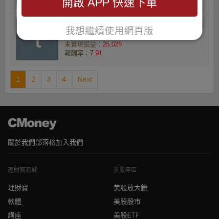
開啟 APP 快速下單
台中小虎的小資族
我想繼續使用網頁版
庫存數量(張) ：3
未實現損益：
25,029
報酬率：
7.91
1
2
3
4
Next
關於我們
部落格
加入我們
理財寶商城
美股專區
理財寶
美股放大鏡
軟體
美股股市
講座
美股ETF