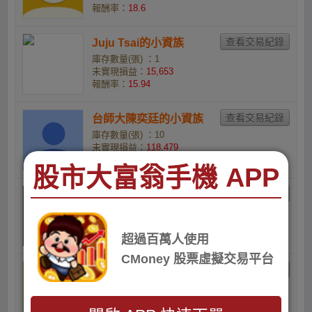
報酬率：
18.6
Juju Tsai的小資族
庫存數量(張) ：1
未實現損益：
15,653
報酬率：
15.94
台師大陳奕廷的小資族
庫存數量(張) ：10
未實現損益：
118,479
報酬率：
11.62
股市大富翁手機 APP
Andy的小資族
庫存數量(張) ：1
未實現損益：
10,846
報酬率：
10.53
超過百萬人使用
CMoney 股票虛擬交易平台
FAYT85ON1k的小資族
庫存數量(張) ：1
未實現損益：
8,843
報酬率：
8.42