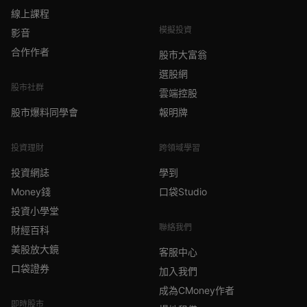
線上課程
模擬投資
影音
合作作者
股市大富翁
選股網
股市社群
雲端控股
股市爆料同學會
報明牌
投資理財
跨領域學習
投資網誌
學到
Money錢
口袋Studio
投資小學堂
聯絡我們
財經百科
美股放大鏡
客服中心
口袋證券
加入我們
成為CMoney作者
即時股市