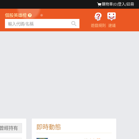
購物車(
0
)
登入/註冊
個股英雄榜
遊戲規則
建議
即時動態
曾經持有