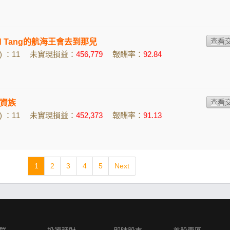
ead Tang的航海王會去到那兒
 ：11
未實現損益：
456,779
報酬率：
92.84
資族
 ：11
未實現損益：
452,373
報酬率：
91.13
1
2
3
4
5
Next