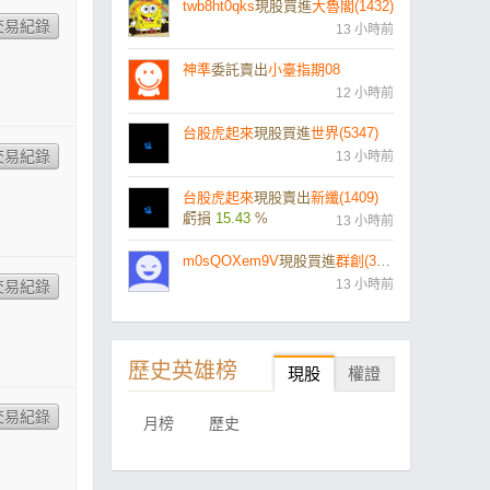
twb8ht0qks
現股買進
大魯閣(1432)
13 小時前
神準
委託賣出
小臺指期08
12 小時前
台股虎起來
現股買進
世界(5347)
13 小時前
台股虎起來
現股賣出
新纖(1409)
虧損
15.43
%
13 小時前
m0sQOXem9V
現股買進
群創(3481)
13 小時前
歷史英雄榜
現股
權證
月榜
歷史