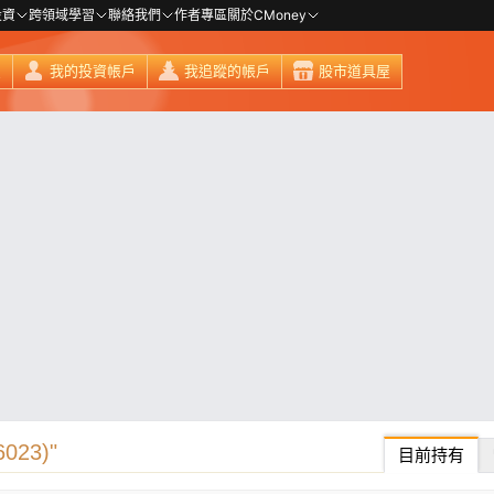
投資
跨領域學習
聯絡我們
作者專區
關於CMoney
頁
我的投資帳戶
我追蹤的帳戶
股市道具屋
23)"
目前持有