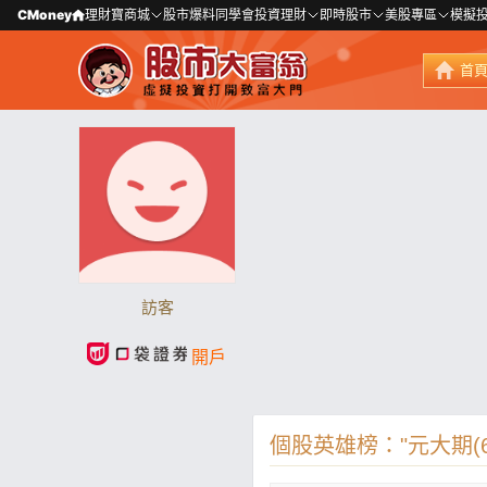
CMoney
理財寶商城
股市爆料同學會
投資理財
即時股市
美股專區
模擬
首
訪客
開戶
個股英雄榜："元大期(60