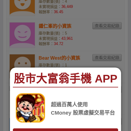
庫存數量(張) ：4
未實現損益：
36,449
報酬率：
36.45
鍾仁峯的小資族
庫存數量(張) ：5
未實現損益：
43,961
報酬率：
34.72
Bear West的小資族
庫存數量(張) ：1
未實現損益：
8,712
股市大富翁手機 APP
報酬率：
34.3
賴鈺雯的小資族
庫存數量(張) ：5
未實現損益：
39,805
超過百萬人使用
報酬率：
30.44
CMoney 股票虛擬交易平台
jama03452的小資族
庫存數量(張) ：2