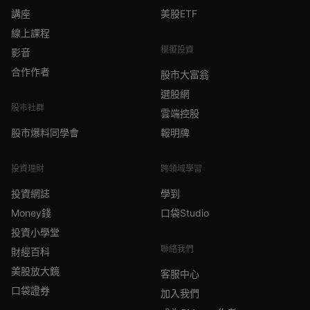
講座
美股ETF
線上課程
模擬投資
影音
合作作者
股市大富翁
選股網
股市社群
雲端控股
股市爆料同學會
報明牌
投資理財
跨領域學習
投資網誌
學到
Money錢
口袋Studio
投資小學堂
聯絡我們
財經百科
美股放大鏡
客服中心
口袋證券
加入我們