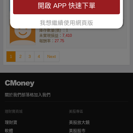
未實現損益：
15,321
開啟 APP 快速下單
報酬率：
28.96
我想繼續使用網頁版
3lVYovAx3D的小資族
庫存數量(張) ：1
未實現損益：
7,410
報酬率：
27.75
1
2
3
4
Next
關於我們
部落格
加入我們
理財寶商城
美股專區
理財寶
美股放大鏡
軟體
美股股市