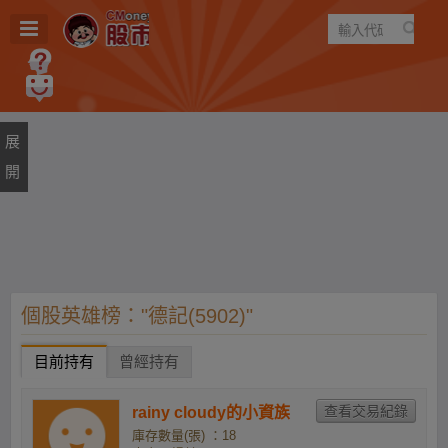
遊戲
規則
建議
個股英雄榜："德記(5902)"
目前持有
曾經持有
rainy cloudy的小資族
庫存數量(張) ：18