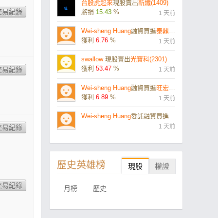
台股虎起來
現股賣出
新纖(1409)
虧損
15.43
%
1 天前
Wei-sheng Huang
融資買進
泰鼎-KY(4927)
獲利
6.76
%
1 天前
swallow
現股賣出
光寶科(2301)
獲利
53.47
%
1 天前
Wei-sheng Huang
融資買進
旺宏(2337)
獲利
6.89
%
1 天前
Wei-sheng Huang
委託融資買進
旺宏(2337)
1 天前
歷史英雄榜
現股
權證
月榜
歷史