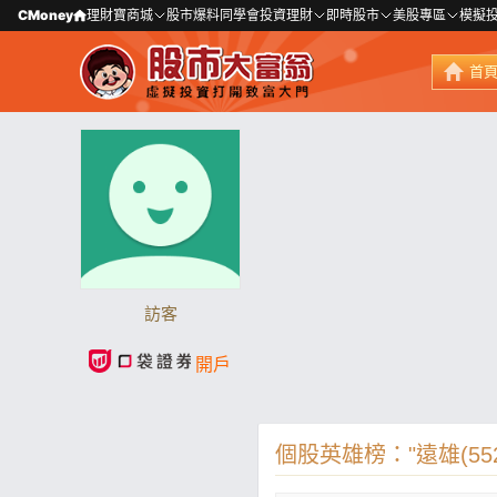
CMoney
理財寶商城
股市爆料同學會
投資理財
即時股市
美股專區
模擬
首
訪客
開戶
個股英雄榜："遠雄(552