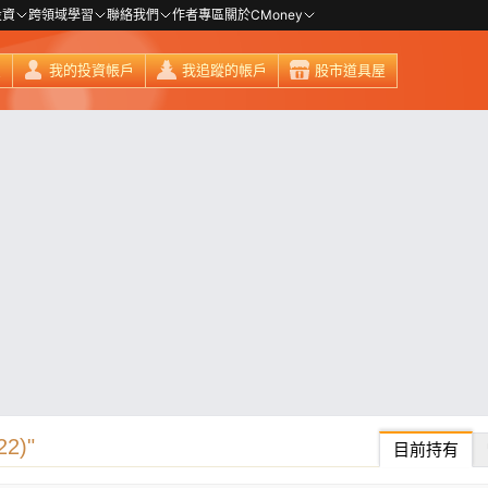
投資
跨領域學習
聯絡我們
作者專區
關於CMoney
頁
我的投資帳戶
我追蹤的帳戶
股市道具屋
2)"
目前持有