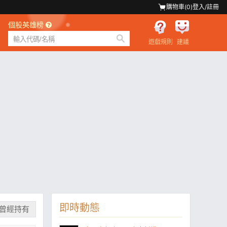
購物車(
0
)
登入/註冊
個股英雄榜
遊戲規則
建議
即時動態
曾經持有