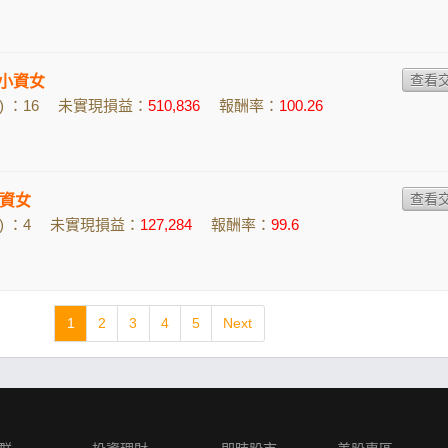
的小資女
 ：16
未實現損益：
510,836
報酬率：
100.26
資女
 ：4
未實現損益：
127,284
報酬率：
99.6
1
2
3
4
5
Next