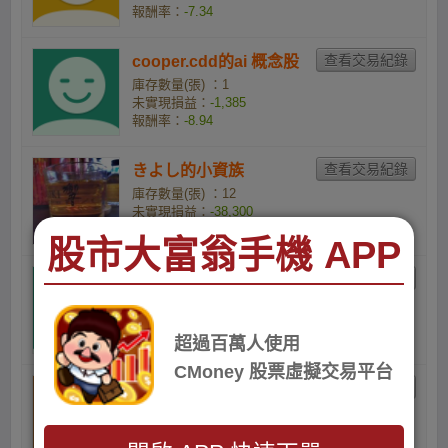
報酬率：
-7.34
cooper.cdd的ai 概念股
庫存數量(張) ：1
未實現損益：
-1,385
報酬率：
-8.94
きよし的小資族
庫存數量(張) ：12
未實現損益：
-38,300
報酬率：
-18.44
股市大富翁手機 APP
小吳的小資族
庫存數量(張) ：69
未實現損益：
-255,987
報酬率：
-20.82
超過百萬人使用
CMoney 股票虛擬交易平台
13y60mr89的小資族
庫存數量(張) ：24
未實現損益：
-93,724
報酬率：
-21.68