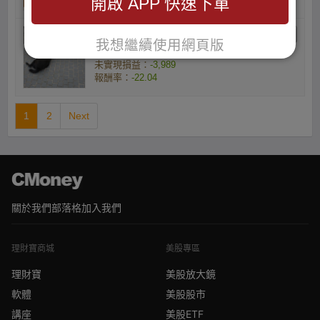
開啟 APP 快速下單
曾柏元的Uwu
我想繼續使用網頁版
庫存數量(張) ：1
未實現損益：
-3,989
報酬率：
-22.04
1
2
Next
關於我們
部落格
加入我們
理財寶商城
美股專區
理財寶
美股放大鏡
軟體
美股股市
講座
美股ETF