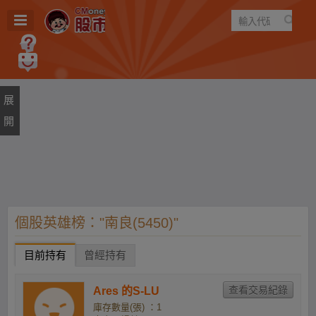
遊戲
規則
建議
個股英雄榜："南良(5450)"
目前持有
曾經持有
Ares 的S-LU
庫存數量(張) ：1