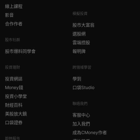
線上課程
模擬投資
影音
合作作者
股市大富翁
選股網
股市社群
雲端控股
股市爆料同學會
報明牌
投資理財
跨領域學習
投資網誌
學到
Money錢
口袋Studio
投資小學堂
聯絡我們
財經百科
美股放大鏡
客服中心
口袋證券
加入我們
成為CMoney作者
即時股市