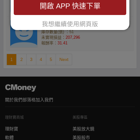
未實現損益：
215,295
開啟 APP 快速下單
報酬率：
32.09
我想繼續使用網頁版
q5zdp1im的F150
庫存數量(張) ：51
未實現損益：
207,296
報酬率：
31.41
1
2
3
4
5
Next
關於我們
部落格
加入我們
理財寶商城
美股專區
理財寶
美股放大鏡
軟體
美股股市