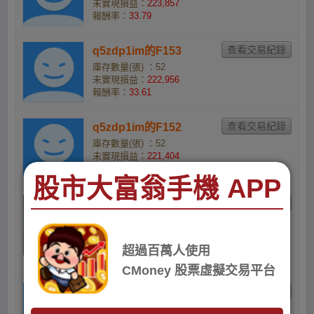
未實現損益：
223,857
報酬率：
33.79
q5zdp1im的F153
庫存數量(張) ：52
未實現損益：
222,956
報酬率：
33.61
q5zdp1im的F152
庫存數量(張) ：52
未實現損益：
221,404
報酬率：
33.3
股市大富翁手機 APP
賺價差小可愛的融資融
券
庫存數量(張) ：1
超過百萬人使用
未實現損益：
4,194
報酬率：
32.64
CMoney 股票虛擬交易平台
q5zdp1im的F151
庫存數量(張) ：52