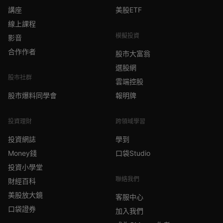
講座
美股ETF
線上課程
模擬投資
影音
合作作者
股市大富翁
選股網
股市社群
雲端控股
股市爆料同學會
報明牌
投資理財
跨領域學習
投資網誌
學到
Money錢
口袋Studio
投資小學堂
聯絡我們
財經百科
美股放大鏡
客服中心
口袋證券
加入我們