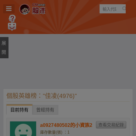
遊戲
規則
建議
個股英雄榜："佳凌(4976)"
目前持有
曾經持有
a0927480502的小資族2
庫存數量(張) ：1