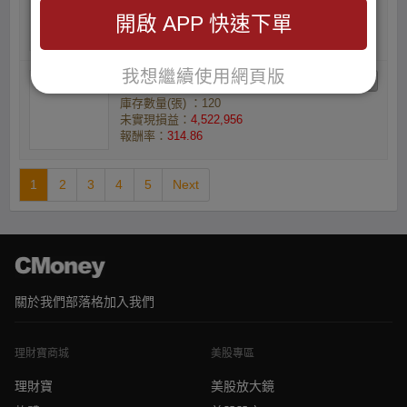
庫存數量(張) ：170
開啟 APP 快速下單
未實現損益：
6,503,700
報酬率：
335.42
我想繼續使用網頁版
你沒用的小資族3
庫存數量(張) ：120
未實現損益：
4,522,956
報酬率：
314.86
1
2
3
4
5
Next
關於我們
部落格
加入我們
理財寶商城
美股專區
理財寶
美股放大鏡