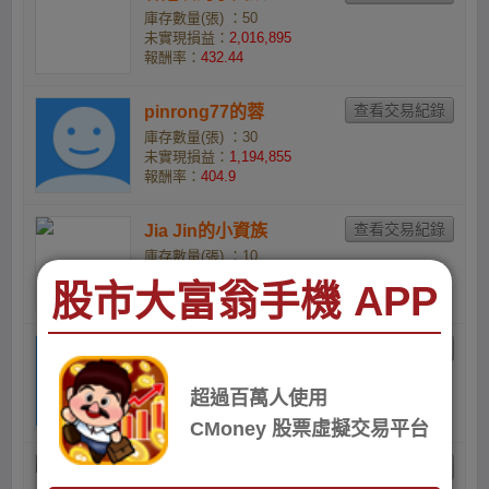
庫存數量(張) ：50
未實現損益：
2,016,895
報酬率：
432.44
pinrong77的蓉
庫存數量(張) ：30
未實現損益：
1,194,855
報酬率：
404.9
Jia Jin的小資族
庫存數量(張) ：10
未實現損益：
396,950
股市大富翁手機 APP
報酬率：
398.14
2046gk的小資族
庫存數量(張) ：10
未實現損益：
291,500
超過百萬人使用
報酬率：
355.49
CMoney 股票虛擬交易平台
楊智杰的小資族