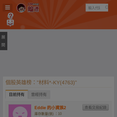
遊戲
規則
建議
個股英雄榜："材料*-KY(4763)"
目前持有
曾經持有
Eddie 的小資族2
庫存數量(張) ：10