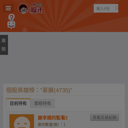
遊戲
規則
建議
個股英雄榜："豪展(4735)"
目前持有
曾經持有
謝幸娟的監看2
庫存數量(張) ：1