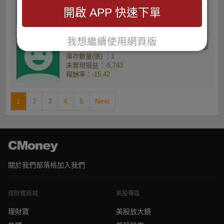
庫存數量(張) ：5
開啟 APP 快速下單
未實現損益：
-28,066
報酬率：
-15.12
我想繼續使用網頁版
geeHcAuHHm的小資族
庫存數量(張) ：1
未實現損益：
-5,743
報酬率：
-15.42
1
2
3
4
5
Next
關於我們
部落格
加入我們
理財寶商城
美股專區
理財寶
美股放大鏡