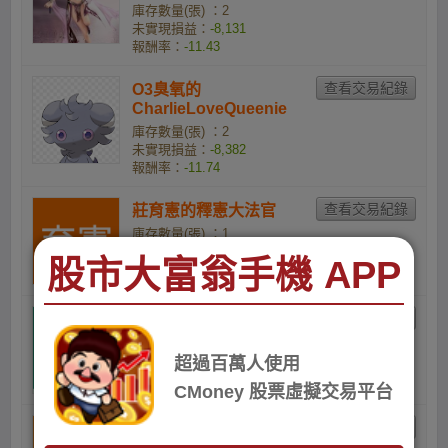
庫存數量(張) ：2
未實現損益：
-8,131
報酬率：
-11.43
O3臭氧的
CharlieLoveQueenie
庫存數量(張) ：2
未實現損益：
-8,382
報酬率：
-11.74
莊育憲的釋憲大法官
庫存數量(張) ：1
未實現損益：
-4,892
股市大富翁手機 APP
報酬率：
-13.44
40j1zp9n4j的小資族
庫存數量(張) ：3
未實現損益：
-16,479
超過百萬人使用
報酬率：
-14.85
CMoney 股票虛擬交易平台
股海韭菜盒的小資族