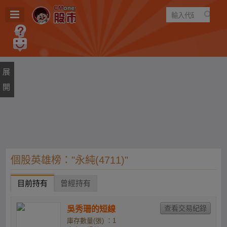
遊戲
規則
建議
個股英雄榜："永純(4711)"
目前持有
曾經持有
吳秀珊的短線
庫存數量(張) ：1