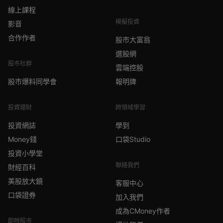
線上課程
模擬投資
影音
合作作者
股市大富翁
選股網
股市社群
雲端控股
股市爆料同學會
報明牌
投資理財
跨領域學習
投資網誌
學到
Money錢
口袋Studio
投資小學堂
聯絡我們
財經百科
美股放大鏡
客服中心
口袋證券
加入我們
成為CMoney作者
即時股市