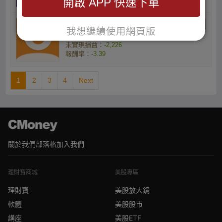
開啟 APP 快速下單
楊學學的小資族
我想繼續使用網頁版
庫存數量(張) ：4
未實現損益：
-2,226
報酬率：
-3.39
1
2
3
4
Next
關於我們
部落格
加入我們
理財寶商城
美股專區
理財寶
美股放大鏡
軟體
美股股市
講座
美股ETF