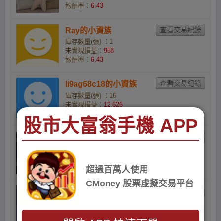
報酬率：
6.43
Ray的小資族
庫存數量(張) ：1
未實現損益：
958
報酬率：
6.43
li9ag68c18的小資族
庫存數量(張) ：16
未實現損益：
12,626
報酬率：
5.24
股市大富翁手機 APP
x718lxo5zc的小資資
庫存數量(張) ：1
未實現損益：
357
報酬率：
2.3
超過百萬人使用
CMoney 股票虛擬交易平台
阮翊家的小資族
庫存數量(張) ：3
未實現損益：
-1,582
報酬率：
-3.22