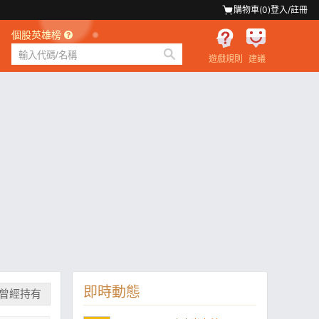
購物車(
0
)
登入/註冊
個股英雄榜
遊戲規則
建議
即時動態
曾經持有