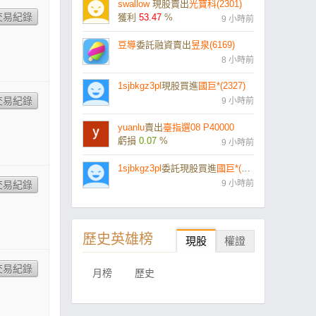
swallow
現股賣出
光寶科(2301)
獲利
53.47
%
9 小時前
豆導
委託融資賣出
昱泉(6169)
8 小時前
1sjbkgz3pl
現股買進
國巨*(2327)
9 小時前
yuanlu
賣出
臺指選08 P40000
虧損
0.07
%
9 小時前
1sjbkgz3pl
委託現股買進
國巨*(2327)
9 小時前
歷史英雄榜
現股
權證
月榜
歷史