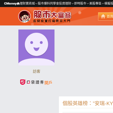
CMoney
理財寶商城
股市爆料同學會
投資理財
即時股市
美股專區
模擬
首
訪客
開戶
個股英雄榜："安瑞-KY(3