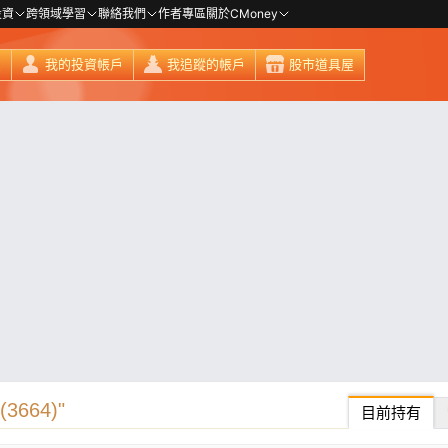
投資
跨領域學習
聯絡我們
作者專區
關於CMoney
頁
我的投資帳戶
我追蹤的帳戶
股市道具屋
664)"
目前持有