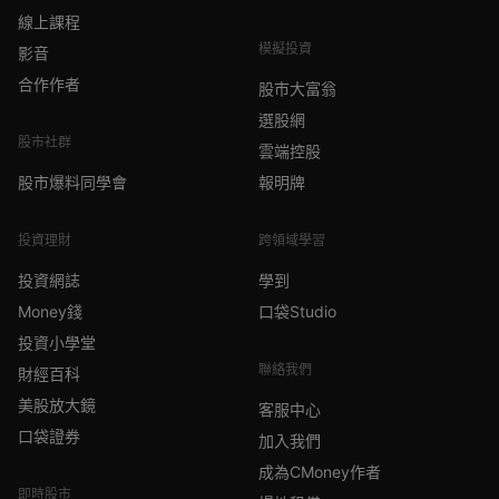
線上課程
模擬投資
影音
合作作者
股市大富翁
選股網
股市社群
雲端控股
股市爆料同學會
報明牌
投資理財
跨領域學習
投資網誌
學到
Money錢
口袋Studio
投資小學堂
聯絡我們
財經百科
美股放大鏡
客服中心
口袋證券
加入我們
成為CMoney作者
即時股市