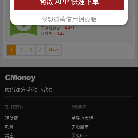
開啟 APP 快速下單
王紹東的小資族
我想繼續使用網頁版
庫存數量(張) ：5
未實現損益：
4,461
報酬率：
4.23
1
2
3
4
Next
關於我們
部落格
加入我們
理財寶商城
美股專區
理財寶
美股放大鏡
軟體
美股股市
講座
美股ETF