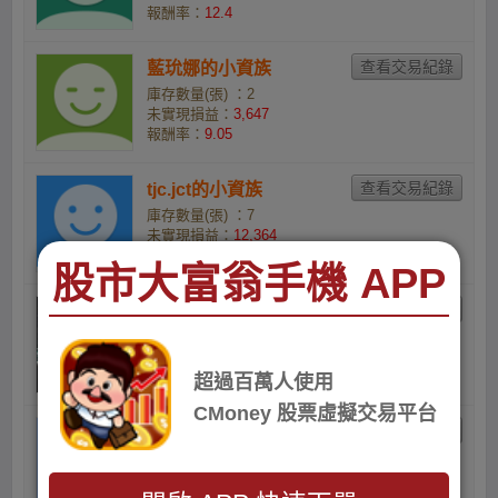
報酬率：
12.4
藍玧娜的小資族
庫存數量(張) ：2
未實現損益：
3,647
報酬率：
9.05
tjc.jct的小資族
庫存數量(張) ：7
未實現損益：
12,364
報酬率：
8.74
股市大富翁手機 APP
JACK LEE的全息
庫存數量(張) ：2
未實現損益：
2,245
報酬率：
5.38
超過百萬人使用
CMoney 股票虛擬交易平台
20610的小資族
庫存數量(張) ：10
未實現損益：
9,723
報酬率：
4.63