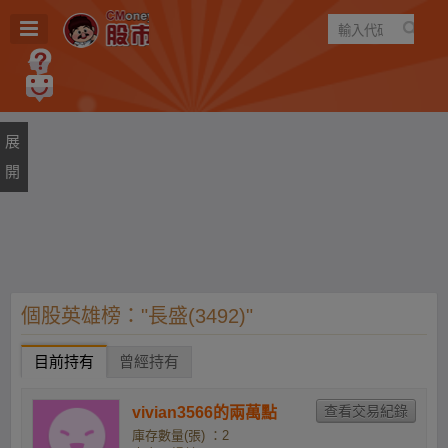
遊戲
規則
建議
個股英雄榜："長盛(3492)"
目前持有
曾經持有
vivian3566的兩萬點
庫存數量(張) ：2