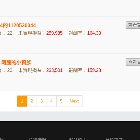
44的1120530044
 ：22
未實現損益：
259,935
報酬率：
164.33
-阿騰的小資族
 ：20
未實現損益：
233,501
報酬率：
159.28
1
2
3
4
5
Next