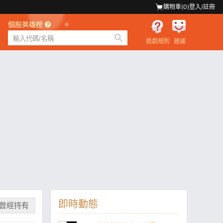
購物車(
0
)
登入/註冊
個股英雄榜
遊戲規則
建議
即時動態
曾經持有