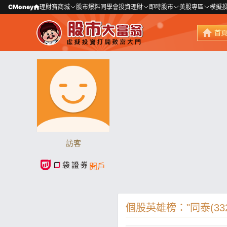
CMoney
理財寶商城
股市爆料同學會
投資理財
即時股市
美股專區
模擬
首
訪客
開戶
個股英雄榜："同泰(332