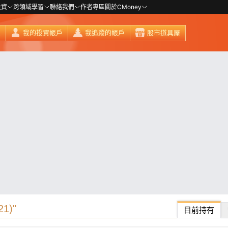
投資
跨領域學習
聯絡我們
作者專區
關於CMoney
頁
我的投資帳戶
我追蹤的帳戶
股市道具屋
1)"
目前持有