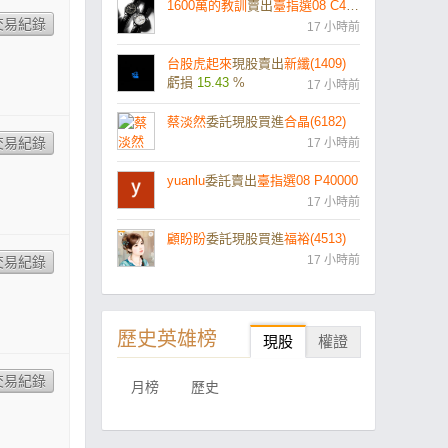
1600萬的教訓
賣出
臺指選08 C45700
17 小時前
台股虎起來
現股賣出
新纖(1409)
虧損
15.43
%
17 小時前
蔡淡然
委託現股買進
合晶(6182)
17 小時前
yuanlu
委託賣出
臺指選08 P40000
17 小時前
顧盼盼
委託現股買進
福裕(4513)
17 小時前
歷史英雄榜
現股
權證
月榜
歷史