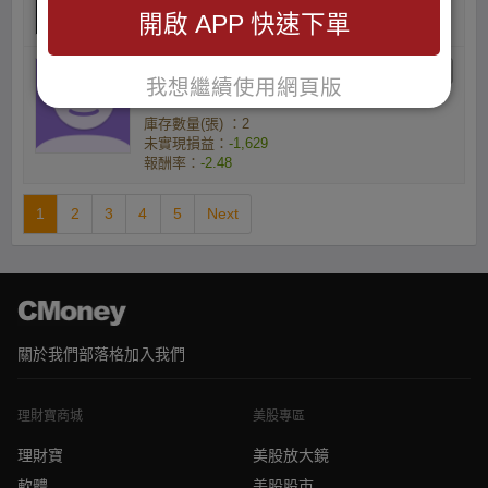
報酬率：
-2.42
開啟 APP 快速下單
stonecash000的小資族
我想繼續使用網頁版
做股
庫存數量(張) ：2
未實現損益：
-1,629
報酬率：
-2.48
1
2
3
4
5
Next
關於我們
部落格
加入我們
理財寶商城
美股專區
理財寶
美股放大鏡
軟體
美股股市