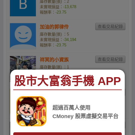
庫存數量(張) ：2
未實現損益：
-13,678
報酬率：
-23.75
加油的郭律伶
庫存數量(張) ：5
未實現損益：
-34,194
報酬率：
-23.75
祥冥的小資族
庫存數量(張) ：1
未實現損益：
-7,689
股市大富翁手機 APP
報酬率：
-25.93
8iTkVnG5mz的小資族
庫存數量(張) ：30
未實現損益：
-234,507
超過百萬人使用
報酬率：
-26.25
CMoney 股票虛擬交易平台
黃孟璇的小資族
庫存數量(張) ：4