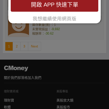
未實現損益：
-35,817
開啟 APP 快速下單
報酬率：
-28.97
我想繼續使用網頁版
dHwjRzIuWq的小資族
庫存數量(張) ：1
未實現損益：
-9,692
報酬率：
-30.62
1
2
3
Next
關於我們
部落格
加入我們
理財寶商城
美股專區
理財寶
美股放大鏡
軟體
美股股市