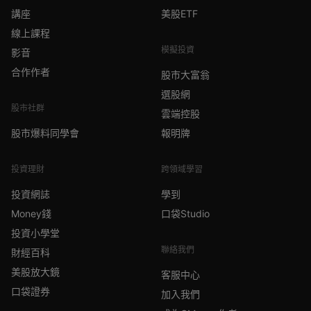
講座
美股ETF
線上課程
模擬投資
影音
合作作者
股市大富翁
選股網
股市社群
雲端控股
股市爆料同學會
報明牌
投資理財
跨領域學習
投資網誌
學到
Money錢
口袋Studio
投資小學堂
聯絡我們
財經百科
美股放大鏡
客服中心
口袋證券
加入我們