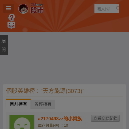
遊戲
規則
建議
個股英雄榜："天方能源(3073)"
目前持有
曾經持有
a2170498zz的小資族
庫存數量(張) ：10