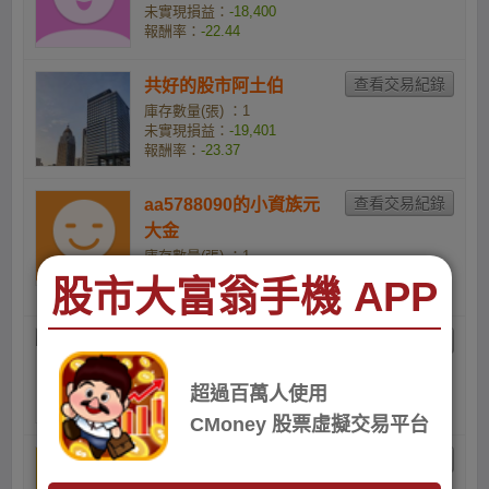
未實現損益：
-18,400
報酬率：
-22.44
共好的股市阿土伯
庫存數量(張) ：1
未實現損益：
-19,401
報酬率：
-23.37
aa5788090的小資族元
大金
庫存數量(張) ：1
未實現損益：
-24,709
股市大富翁手機 APP
報酬率：
-27.98
z1ijt58uvc的投資學
庫存數量(張) ：1
未實現損益：
-26,111
超過百萬人使用
報酬率：
-29.11
CMoney 股票虛擬交易平台
a601292929的小資族
庫存數量(張) ：3