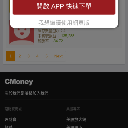
未實現損益：
-82,539
開啟 APP 快速下單
報酬率：
-30.2
我想繼續使用網頁版
ypnjcxxi8r的大老闆
庫存數量(張) ：4
未實現損益：
-135,288
報酬率：
-34.72
1
2
3
4
5
Next
關於我們
部落格
加入我們
理財寶商城
美股專區
理財寶
美股放大鏡
軟體
美股股市