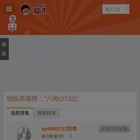
遊戲
規則
建議
個股英雄榜："六角(2732)"
目前持有
曾經持有
xp94fi5737的😎
庫存數量(張) ：3