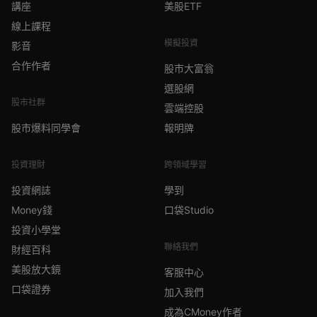
講座
美股ETF
線上課程
模擬投資
影音
合作作者
股市大富翁
選股網
股市社群
雲端控股
股市爆料同學會
報明牌
投資理財
跨領域學習
投資網誌
學到
Money錢
口袋Studio
投資小學堂
聯絡我們
財經百科
美股放大鏡
客服中心
口袋證券
加入我們
成為CMoney作者