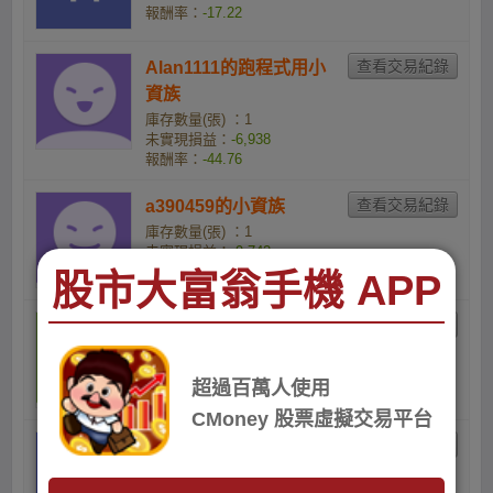
報酬率：
-17.22
Alan1111的跑程式用小
資族
庫存數量(張) ：1
未實現損益：
-6,938
報酬率：
-44.76
a390459的小資族
庫存數量(張) ：1
未實現損益：
-9,742
報酬率：
-53.23
股市大富翁手機 APP
j0905271882的小資族
庫存數量(張) ：2
未實現損益：
-23,174
超過百萬人使用
報酬率：
-57.5
CMoney 股票虛擬交易平台
zhiiiiiy的小資族
庫存數量(張) ：3
未實現損益：
-41,160