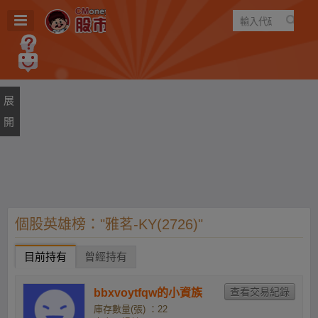
遊戲
規則
建議
個股英雄榜："雅茗-KY(2726)"
目前持有
曾經持有
bbxvoytfqw的小資族
庫存數量(張) ：22