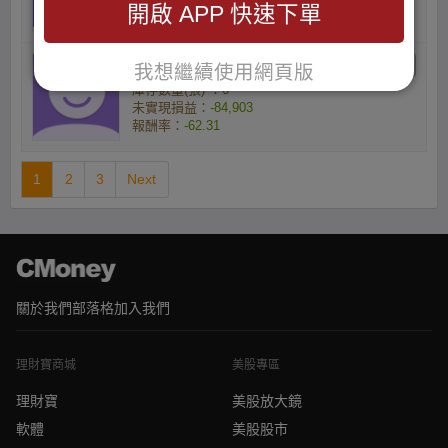
開啟 APP 快速下單
報酬率：
-61.58
c0plri5y2a的小資族
我想繼續使用網頁版
庫存數量(張) ：6
未實現損益：
-84,903
報酬率：
-62.31
1
2
3
Next
關於我們
部落格
加入我們
理財寶商城
美股專區
理財寶
美股放大鏡
軟體
美股股市