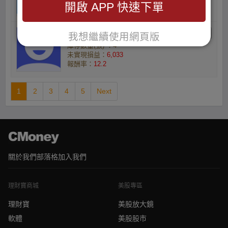
開啟 APP 快速下單
報酬率：
14.63
Weillson的林惠芬
我想繼續使用網頁版
庫存數量(張) ：4
未實現損益：
6,033
報酬率：
12.2
1
2
3
4
5
Next
關於我們
部落格
加入我們
理財寶商城
美股專區
理財寶
美股放大鏡
軟體
美股股市