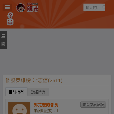
遊戲
規則
建議
個股英雄榜："志信(2611)"
目前持有
曾經持有
郭芫宏的會長
庫存數量(張) ：1