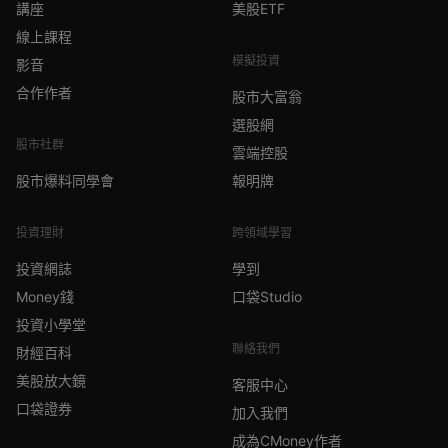
講座
美股ETF
線上課程
模擬投資
影音
合作作者
股市大富翁
選股網
股市社群
雲端控股
股市爆料同學會
報明牌
投資理財
跨領域學習
投資網誌
學到
Money錢
口袋Studio
投資小學堂
聯絡我們
財經百科
美股放大鏡
客服中心
口袋證券
加入我們
成為CMoney作者