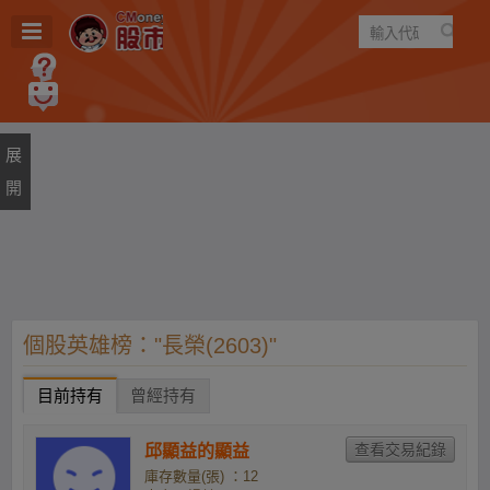
遊戲
規則
建議
個股英雄榜："長榮(2603)"
目前持有
曾經持有
邱顯益的顯益
庫存數量(張) ：12