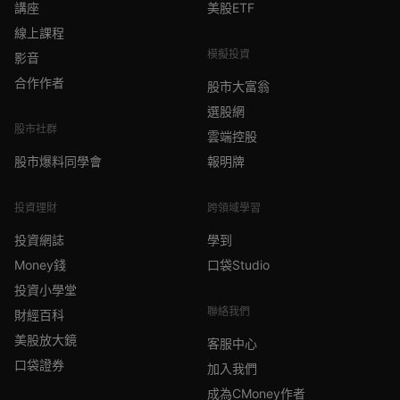
講座
美股ETF
線上課程
模擬投資
影音
合作作者
股市大富翁
選股網
股市社群
雲端控股
股市爆料同學會
報明牌
投資理財
跨領域學習
投資網誌
學到
Money錢
口袋Studio
投資小學堂
聯絡我們
財經百科
美股放大鏡
客服中心
口袋證券
加入我們
成為CMoney作者