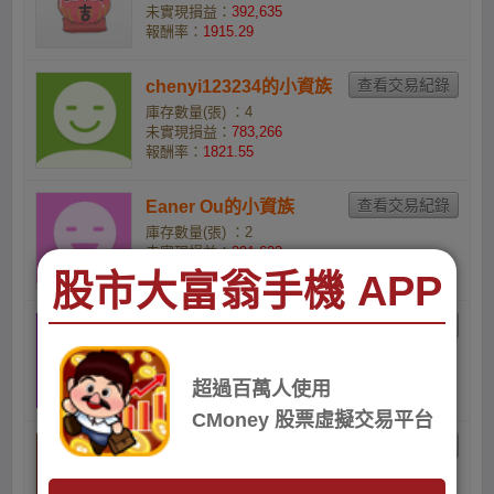
未實現損益：
392,635
報酬率：
1915.29
chenyi123234的小資族
庫存數量(張) ：4
未實現損益：
783,266
報酬率：
1821.55
Eaner Ou的小資族
庫存數量(張) ：2
未實現損益：
391,633
報酬率：
1821.55
股市大富翁手機 APP
Tina Yang的股市阿土伯
庫存數量(張) ：1
未實現損益：
195,766
超過百萬人使用
報酬率：
1812.65
CMoney 股票虛擬交易平台
tsai77618的股市菜鳥
庫存數量(張) ：4
未實現損益：
782,665