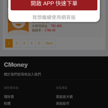
開啟 APP 快速下單
報酬率：
1795.1
Jack913wu的小資族
我想繼續使用網頁版
庫存數量(張) ：4
未實現損益：
782,465
報酬率：
1786.45
1
2
3
4
5
Next
關於我們
部落格
加入我們
理財寶商城
美股專區
理財寶
美股放大鏡
軟體
美股股市