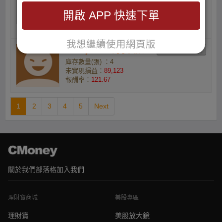
庫存數量(張) ：5
開啟 APP 快速下單
未實現損益：
112,268
報酬率：
123.78
我想繼續使用網頁版
YVtmjhF3sV的小資族
庫存數量(張) ：4
未實現損益：
89,123
報酬率：
121.67
1
2
3
4
5
Next
關於我們
部落格
加入我們
理財寶商城
美股專區
理財寶
美股放大鏡