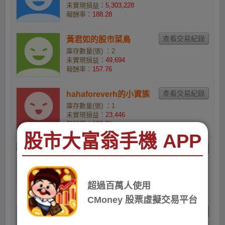
未實現損益：
5,303,228
報酬率：
188.28
黃君如的股市菜鳥
庫存數量(張) ：2
未實現損益：
49,694
報酬率：
157.76
hahaforeverh的小資族
庫存數量(張) ：1
未實現損益：
23,446
報酬率：
136.71
股市大富翁手機 APP
acoapsijqk的小花把拔
小資族
庫存數量(張) ：1
未實現損益：
22,895
超過百萬人使用
報酬率：
129.35
CMoney 股票虛擬交易平台
110貿慈03吳沛宸的小資
族