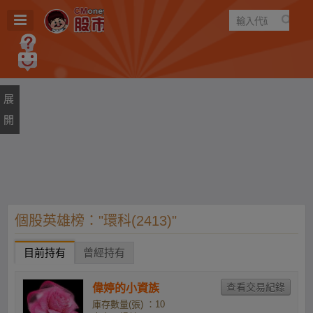
遊戲
規則
建議
個股英雄榜："環科(2413)"
目前持有
曾經持有
偉婷的小資族
庫存數量(張) ：10