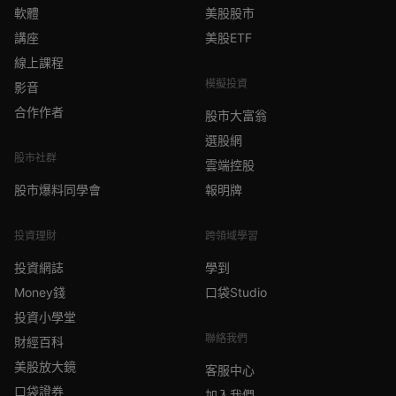
軟體
美股股市
講座
美股ETF
線上課程
模擬投資
影音
合作作者
股市大富翁
選股網
股市社群
雲端控股
股市爆料同學會
報明牌
投資理財
跨領域學習
投資網誌
學到
Money錢
口袋Studio
投資小學堂
聯絡我們
財經百科
美股放大鏡
客服中心
口袋證券
加入我們