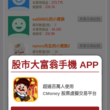
未實現損益：
273,775
報酬率：
233.76
sai50601的小資族
庫存數量(張) ：2
未實現損益：
34,182
報酬率：
232.85
nynco先生的小資族2
庫存數量(張) ：16
未實現損益：
272,493
報酬率：
230.15
股市大富翁手機 APP
陳怡安的小資族
庫存數量(張) ：40
未實現損益：
678,029
超過百萬人使用
報酬率：
226.61
CMoney 股票虛擬交易平台
rricy86的小資族
庫存數量(張) ：4
未實現損益：
67,602