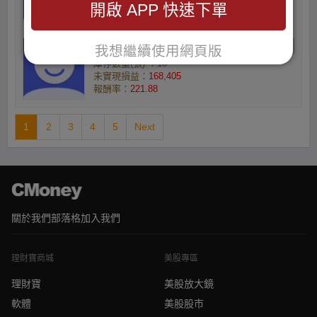
開啟 APP 快速下單
報酬率：
224.44
張瑋庭的小資族
我想繼續使用網頁版
庫存數量(張) ：10
未實現損益：
168,405
報酬率：
221.88
1
2
3
4
5
Next
關於我們
部落格
加入我們
理財寶商城
美股專區
理財寶
美股放大鏡
軟體
美股股市