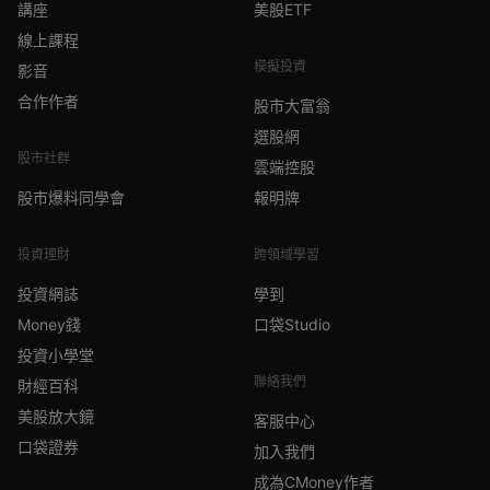
講座
美股ETF
線上課程
模擬投資
影音
合作作者
股市大富翁
選股網
股市社群
雲端控股
股市爆料同學會
報明牌
投資理財
跨領域學習
投資網誌
學到
Money錢
口袋Studio
投資小學堂
聯絡我們
財經百科
美股放大鏡
客服中心
口袋證券
加入我們
成為CMoney作者