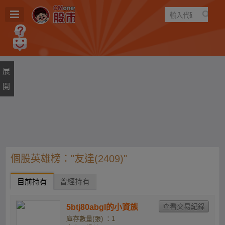
遊戲
規則
建議
個股英雄榜："友達(2409)"
目前持有
曾經持有
5btj80abgl的小資族
庫存數量(張) ：1