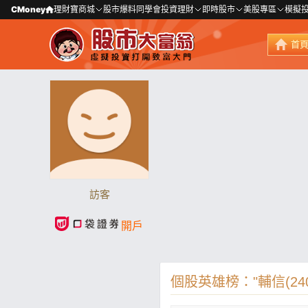
CMoney
理財寶商城
股市爆料同學會
投資理財
即時股市
美股專區
模擬
首
訪客
開戶
個股英雄榜："輔信(240