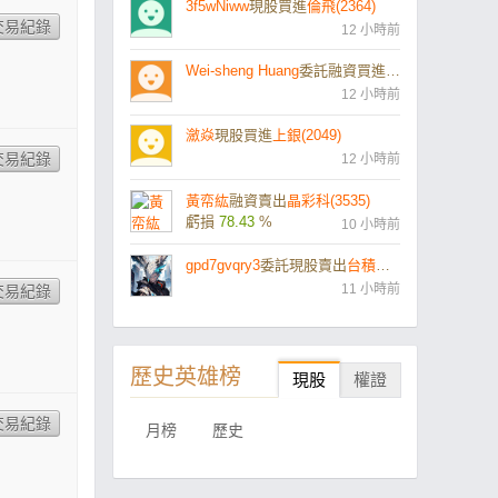
3f5wNiww
現股買進
倫飛(2364)
12 小時前
Wei-sheng Huang
委託融資買進
泰鼎-KY(4927)
12 小時前
瀲焱
現股買進
上銀(2049)
12 小時前
黃帟紘
融資賣出
晶彩科(3535)
虧損
78.43
%
10 小時前
gpd7gvqry3
委託現股賣出
台積電凱基58購10(031645)
11 小時前
歷史英雄榜
現股
權證
月榜
歷史