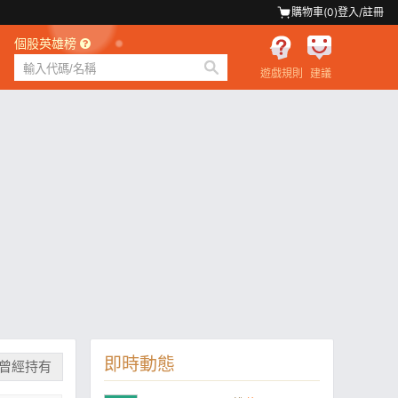
購物車(
0
)
登入/註冊
個股英雄榜
遊戲規則
建議
即時動態
曾經持有