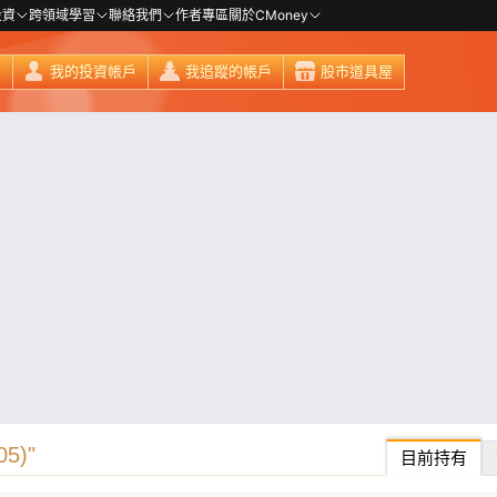
投資
跨領域學習
聯絡我們
作者專區
關於CMoney
頁
我的投資帳戶
我追蹤的帳戶
股市道具屋
5)"
目前持有