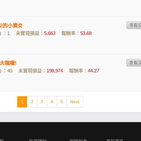
002的小資女
 ：1
未實現損益：
5,663
報酬率：
53.68
大咖喔!
 ：40
未實現損益：
198,974
報酬率：
44.27
1
2
3
4
5
Next