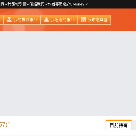
投資
跨領域學習
聯絡我們
作者專區
關於CMoney
頁
我的投資帳戶
我追蹤的帳戶
股市道具屋
7)"
目前持有