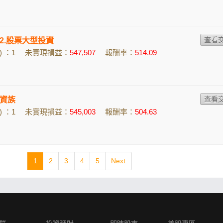
n的2.股票大型投資
 ：1
未實現損益：
547,507
報酬率：
514.09
資族
 ：1
未實現損益：
545,003
報酬率：
504.63
1
2
3
4
5
Next