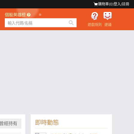
購物車(
0
)
登入/註冊
個股英雄榜
遊戲規則
建議
即時動態
曾經持有