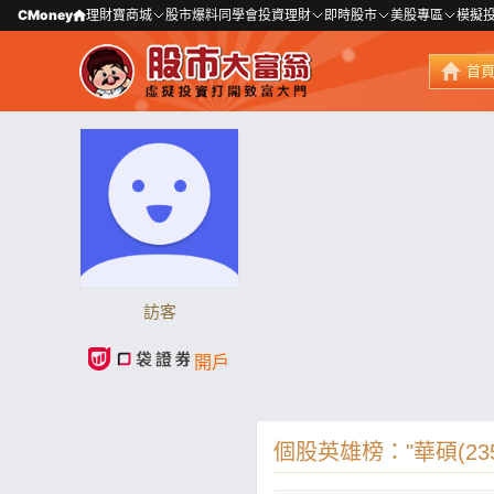
CMoney
理財寶商城
股市爆料同學會
投資理財
即時股市
美股專區
模擬
首
訪客
開戶
個股英雄榜："華碩(235