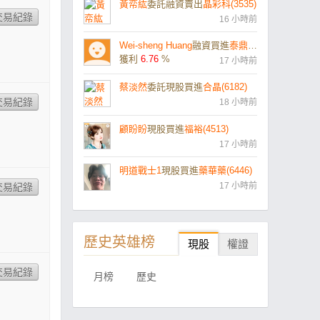
黃帟紘
委託融資賣出
晶彩科(3535)
16 小時前
Wei-sheng Huang
融資買進
泰鼎-KY(4927)
獲利
6.76
%
17 小時前
蔡淡然
委託現股買進
合晶(6182)
18 小時前
顧盼盼
現股買進
福裕(4513)
17 小時前
明道戰士1
現股買進
藥華藥(6446)
17 小時前
歷史英雄榜
現股
權證
月榜
歷史