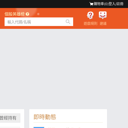
購物車(
0
)
登入/註冊
個股英雄榜
遊戲規則
建議
即時動態
曾經持有