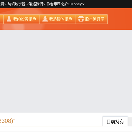
投資
跨領域學習
聯絡我們
作者專區
關於CMoney
頁
我的投資帳戶
我追蹤的帳戶
股市道具屋
08)"
目前持有