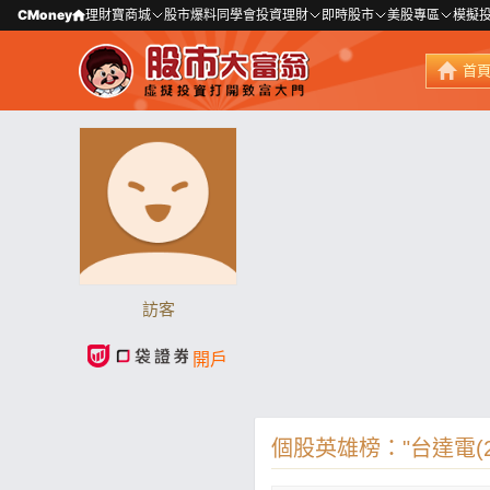
CMoney
理財寶商城
股市爆料同學會
投資理財
即時股市
美股專區
模擬
首
訪客
開戶
個股英雄榜："台達電(23