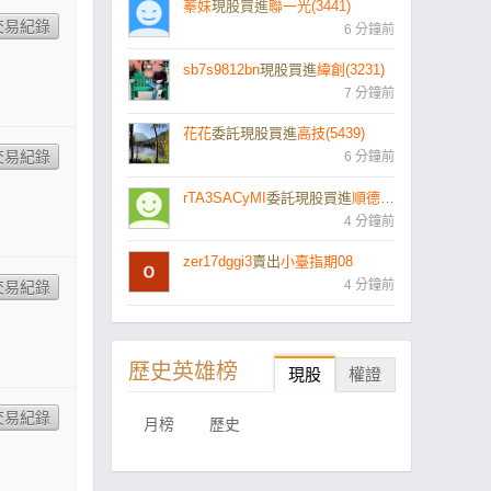
蓁妹
現股買進
聯一光(3441)
6 分鐘前
sb7s9812bn
現股買進
緯創(3231)
7 分鐘前
花花
委託現股買進
高技(5439)
6 分鐘前
rTA3SACyMI
委託現股買進
順德(2351)
4 分鐘前
zer17dggi3
賣出
小臺指期08
4 分鐘前
歷史英雄榜
現股
權證
月榜
歷史