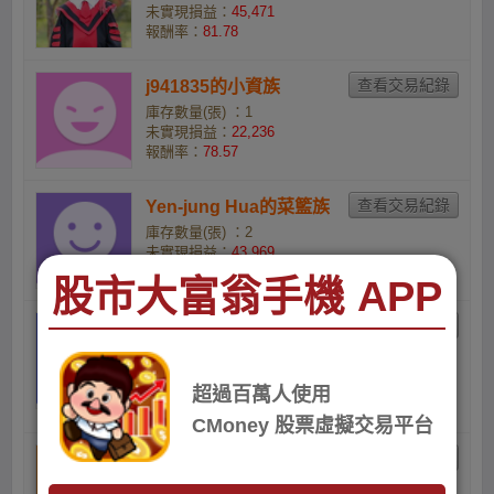
未實現損益：
45,471
報酬率：
81.78
j941835的小資族
庫存數量(張) ：1
未實現損益：
22,236
報酬率：
78.57
Yen-jung Hua的菜籃族
庫存數量(張) ：2
未實現損益：
43,969
報酬率：
77
股市大富翁手機 APP
1032514的52-WEEK
TEST3
庫存數量(張) ：1
超過百萬人使用
未實現損益：
21,735
報酬率：
75.47
CMoney 股票虛擬交易平台
深呼吸的股市阿土伯
庫存數量(張) ：4