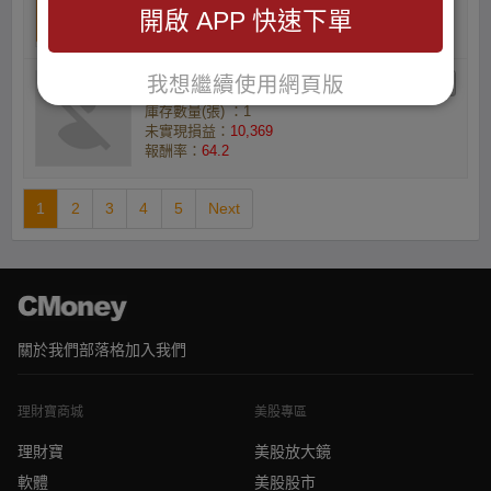
未實現損益：
85,133
開啟 APP 快速下單
報酬率：
72.76
我想繼續使用網頁版
千的小資族
庫存數量(張) ：1
未實現損益：
10,369
報酬率：
64.2
1
2
3
4
5
Next
關於我們
部落格
加入我們
理財寶商城
美股專區
理財寶
美股放大鏡
軟體
美股股市