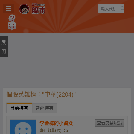
遊戲
規則
建議
個股英雄榜："中華(2204)"
目前持有
曾經持有
李金樺的小資女
庫存數量(張) ：2