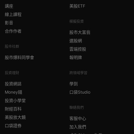
講座
美股ETF
線上課程
模擬投資
影音
合作作者
股市大富翁
選股網
股市社群
雲端控股
股市爆料同學會
報明牌
投資理財
跨領域學習
投資網誌
學到
Money錢
口袋Studio
投資小學堂
聯絡我們
財經百科
美股放大鏡
客服中心
口袋證券
加入我們