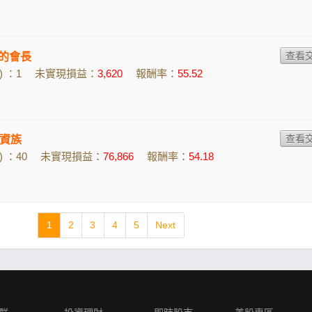
w的會長
 ：1
未實現損益：
3,620
報酬率：
55.52
資族
 ：40
未實現損益：
76,866
報酬率：
54.18
1
2
3
4
5
Next