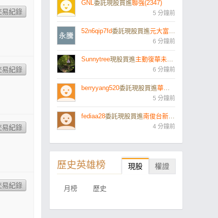
GNL
委託現股買進
聯強(2347)
5 分鐘前
52n6qip7fd
委託現股買進
元大富櫃50(006201)
6 分鐘前
Sunnytree
現股買進
主動復華未來50(00991A)
6 分鐘前
berryyang520
委託現股買進
華邦電(2344)
5 分鐘前
fediaa28
委託現股買進
南俊台新5B購02(709288)
4 分鐘前
歷史英雄榜
現股
權證
月榜
歷史