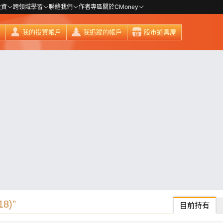
投資
跨領域學習
聯絡我們
作者專區
關於CMoney
頁
我的投資帳戶
我追蹤的帳戶
股市道具屋
8)"
目前持有