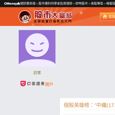
CMoney
理財寶商城
股市爆料同學會
投資理財
即時股市
美股專區
模擬
首
訪客
開戶
個股英雄榜："中纖(171