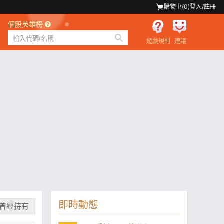
購物車(
0
)
登入/註冊
個股英雄榜
遊戲規則
建議
即時動態
曾經持有