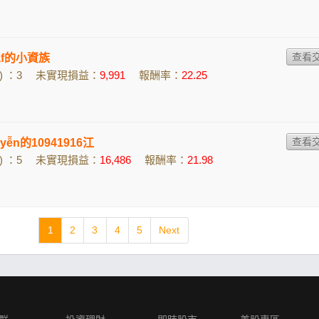
7af的小資族
 ：3
未實現損益：
9,991
報酬率：
22.25
uyễn的10941916江
 ：5
未實現損益：
16,486
報酬率：
21.98
1
2
3
4
5
Next