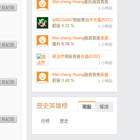
Wei-sheng Huang
委託融資買進
泰鼎-KY(4927)
1 小時前
ip8622e047
現股賣出
中光電(5371)
虧損
9.32
%
1 小時前
Wei-sheng Huang
融資買進
泰鼎-KY(4927)
獲利
6.76
%
1 小時前
蔡淡然
現股買進
合晶(6182)
1 小時前
Wei-sheng Huang
融資買進
新盛力(4931)
虧損
0.48
%
1 小時前
歷史英雄榜
現股
權證
月榜
歷史