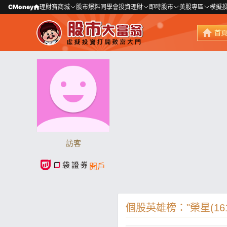
CMoney
理財寶商城
股市爆料同學會
投資理財
即時股市
美股專區
模擬
首
訪客
開戶
個股英雄榜："榮星(161