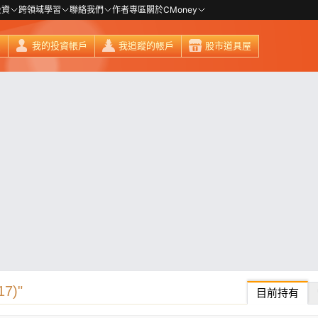
投資
跨領域學習
聯絡我們
作者專區
關於CMoney
頁
我的投資帳戶
我追蹤的帳戶
股市道具屋
7)"
目前持有