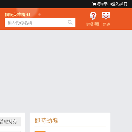
購物車(
0
)
登入/註冊
個股英雄榜
遊戲規則
建議
即時動態
曾經持有