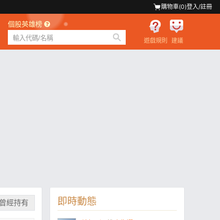
購物車(
0
)
登入/註冊
個股英雄榜
遊戲規則
建議
即時動態
曾經持有