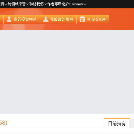
投資
跨領域學習
聯絡我們
作者專區
關於CMoney
頁
我的投資帳戶
我追蹤的帳戶
股市道具屋
8)"
目前持有