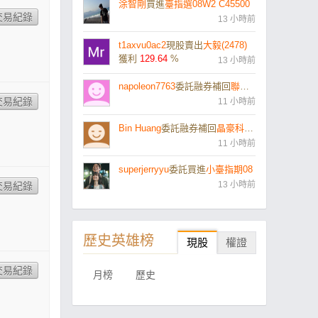
涂智剛
買進
臺指選08W2 C45500
13 小時前
t1axvu0ac2
現股賣出
大毅(2478)
獲利
129.64
%
13 小時前
napoleon7763
委託融券補回
聯亞(3081)
11 小時前
Bin Huang
委託融券補回
晶豪科(3006)
11 小時前
superjerryyu
委託買進
小臺指期08
13 小時前
歷史英雄榜
現股
權證
月榜
歷史