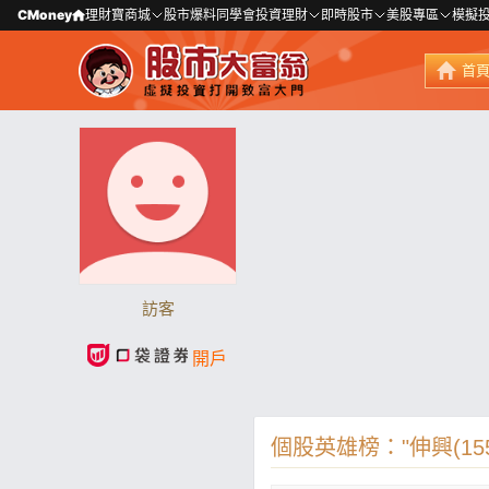
CMoney
理財寶商城
股市爆料同學會
投資理財
即時股市
美股專區
模擬
首
訪客
開戶
個股英雄榜："伸興(155