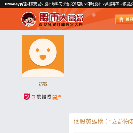
CMoney
理財寶商城
股市爆料同學會
投資理財
即時股市
美股專區
模擬
首
訪客
開戶
個股英雄榜："立益物流(1