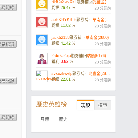
RRCcXwvXkL
融券補回
兆豐金(2886)
虧損
26.47
%
28 分鐘前
aoEKHYKBfE
融券補回
華南金(2880)
虧損
11.02
%
28 分鐘前
jack52133
融券補回
華南金(2880)
虧損
41.42
%
28 分鐘前
2rde7a2ojo
融券補回
瑞儀(6176)
獲利
3.92
%
28 分鐘前
svxezkwvlp
融券補回
兆豐金(2886)
虧損
22.81
%
28 分鐘前
歷史英雄榜
現股
權證
月榜
歷史