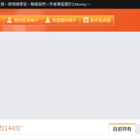
投資
跨領域學習
聯絡我們
作者專區
關於CMoney
頁
我的投資帳戶
我追蹤的帳戶
股市道具屋
443)"
目前持有