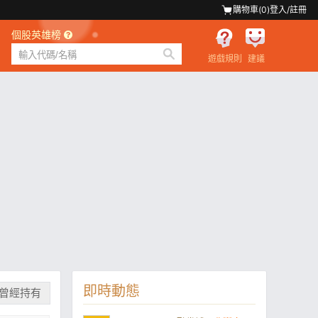
購物車(
0
)
登入/註冊
個股英雄榜
遊戲規則
建議
即時動態
曾經持有