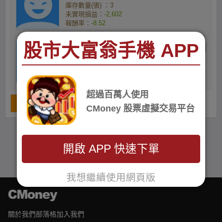
庫存數量(張) ：3
未實現損益：
-2,602
報酬率：
-8.52
股市大富翁手機 APP
gbv1lyc5mk的小資族
庫存數量(張) ：1
未實現損益：
-914
報酬率：
-8.94
超過百萬人使用
1
CMoney 股票虛擬交易平台
開啟 APP 快速下單
我想繼續使用網頁版
關於我們
部落格
加入我們