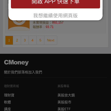
開啟 APP 快速下單
林彥宏的小資族
我想繼續使用網頁版
庫存數量(張) ：100
未實現損益：
892,157
報酬率：
93.71
1
2
3
4
5
Next
關於我們
部落格
加入我們
理財寶商城
美股專區
理財寶
美股放大鏡
軟體
美股股市
講座
美股ETF