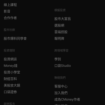
線上課程
模擬投資
影音
合作作者
股市大富翁
選股網
股市社群
雲端控股
股市爆料同學會
報明牌
投資理財
跨領域學習
投資網誌
學到
Money錢
口袋Studio
投資小學堂
聯絡我們
財經百科
美股放大鏡
客服中心
口袋證券
加入我們
成為CMoney作者
即時股市