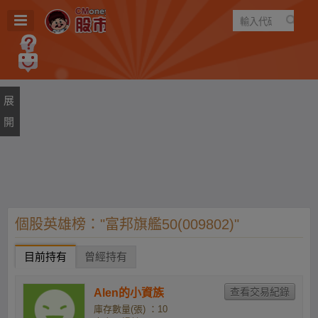
遊戲
規則
建議
個股英雄榜："富邦旗艦50(009802)"
目前持有
曾經持有
Alen的小資族
庫存數量(張) ：10