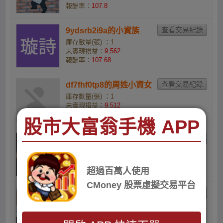
報酬率：
107.8
9ydsrb2i9a的小資族
庫存數量(張) ：1
未實現損益：
9,562
報酬率：
107.68
df7fhf0tp8的周姓小資女
庫存數量(張) ：1
未實現損益：
9,512
報酬率：
106.52
股市大富翁手機 APP
機率學加油的小資族
庫存數量(張) ：70
未實現損益：
649,846
報酬率：
101.36
超過百萬人使用
CMoney 股票虛擬交易平台
xya63yv8a1的小資族
庫存數量(張) ：1
未實現損益：
8,941
報酬率：
94.12