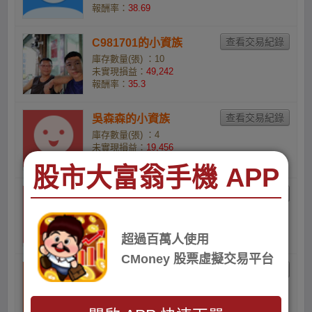
報酬率：
38.69
C981701的小資族
庫存數量(張) ：10
未實現損益：
49,242
報酬率：
35.3
吳森森的小資族
庫存數量(張) ：4
未實現損益：
19,456
報酬率：
34.72
股市大富翁手機 APP
pisces 的ETF
庫存數量(張) ：2
未實現損益：
9,668
報酬率：
34.43
超過百萬人使用
CMoney 股票虛擬交易平台
f3rsy27jeq的小資族
庫存數量(張) ：2
未實現損益：
9,568
報酬率：
33.95