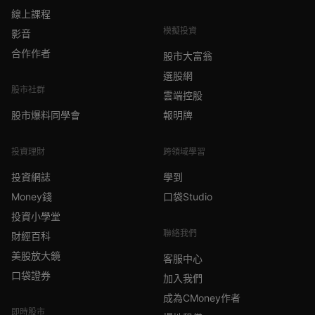
線上課程
模擬投資
影音
合作作者
股市大富翁
選股網
股市社群
雲端控股
股市爆料同學會
報明牌
投資理財
跨領域學習
投資網誌
學到
Money錢
口袋Studio
投資小學堂
聯絡我們
財經百科
美股放大鏡
客服中心
口袋證券
加入我們
成為CMoney作者
即時股市