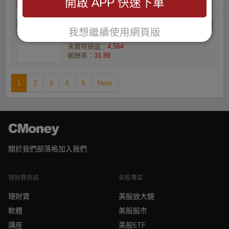
開啟 APP 快速下單
gnfsw8boz7的只買銅板
我想繼續使用網頁版
庫存數量(張) ：1
未實現損益：
4,564
報酬率：
31.89
1
2
3
4
5
Next
關於我們
部落格
加入我們
理財寶商城
美股專區
理財寶
美股放大鏡
軟體
美股股市
講座
美股ETF