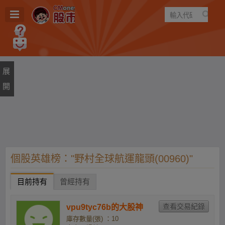
遊戲
規則
建議
個股英雄榜："野村全球航運龍頭(00960)"
目前持有
曾經持有
vpu9tyc76b的大股神
庫存數量(張) ：10