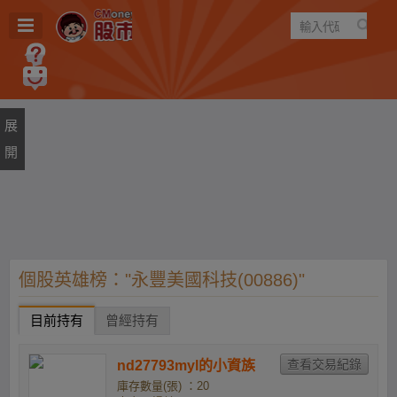
遊戲
規則
建議
個股英雄榜："永豐美國科技(00886)"
目前持有
曾經持有
nd27793myl的小資族
庫存數量(張) ：20