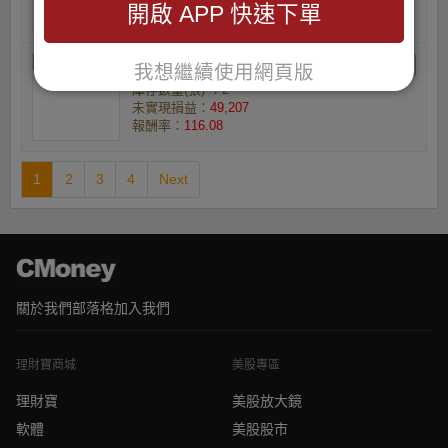
開啟 APP 快速下單
報酬率：
118.4
ajssmwkr的Nixi
我想繼續使用網頁版
庫存數量(張) ：2
未實現損益：
49,207
報酬率：
116.08
1
2
3
4
Next
關於我們
部落格
加入我們
理財寶商城
美股專區
理財寶
美股放大鏡
軟體
美股股市