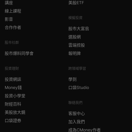
講座
美股ETF
線上課程
模擬投資
影音
合作作者
股市大富翁
選股網
股市社群
雲端控股
股市爆料同學會
報明牌
投資理財
跨領域學習
投資網誌
學到
Money錢
口袋Studio
投資小學堂
聯絡我們
財經百科
美股放大鏡
客服中心
口袋證券
加入我們
成為CMoney作者