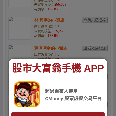
未實現損益：
255,387
報酬率：
126.05
林.梵宇的小資族
庫存數量(張) ：1
未實現損益：
25,260
報酬率：
122.98
酒酒酒令的小資族
庫存數量(張) ：5
未實現損益：
126,267
報酬率：
122.91
股市大富翁手機 APP
a0972352086的小資族
庫存數量(張) ：1
未實現損益：
25,029
超過百萬人使用
報酬率：
120.51
CMoney 股票虛擬交易平台
李啟揚的小資族
庫存數量(張) ：1
未實現損益：
24,829