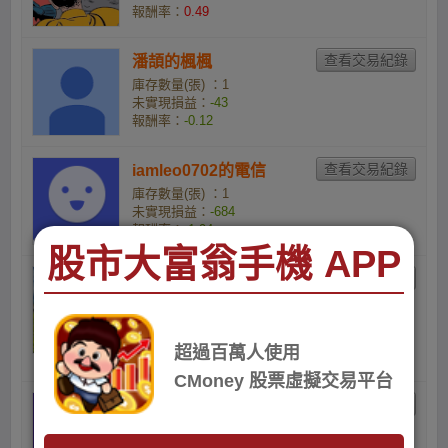
報酬率：
0.49
潘頡的楓楓
庫存數量(張) ：1
未實現損益：
-43
報酬率：
-0.12
iamleo0702的電信
庫存數量(張) ：1
未實現損益：
-684
報酬率：
-1.94
股市大富翁手機 APP
Charmaine Tan的小資
族
庫存數量(張) ：2
未實現損益：
-2,230
超過百萬人使用
報酬率：
-3.13
CMoney 股票虛擬交易平台
芋頭Taro的小資族
庫存數量(張) ：10
未實現損益：
-11,450