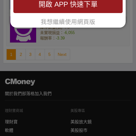
開啟 APP 快速下單
報酬率：
-3.21
lionking76的強股
我想繼續使用網頁版
庫存數量(張) ：5
未實現損益：
-6,055
報酬率：
-3.39
1
2
3
4
5
Next
關於我們
部落格
加入我們
理財寶商城
美股專區
理財寶
美股放大鏡
軟體
美股股市