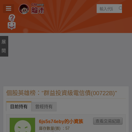
遊戲
規則
建議
個股英雄榜："群益投資級電信債(00722B)"
目前持有
曾經持有
6js5s74eby的小資族
庫存數量(張) ：57