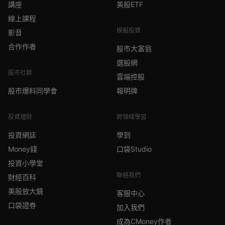
講座
美股ETF
線上課程
模擬投資
影音
合作作者
股市大富翁
選股網
股市社群
雲端控股
股市爆料同學會
報明牌
投資理財
跨領域學習
投資網誌
學到
Money錢
口袋Studio
投資小學堂
聯絡我們
財經百科
美股放大鏡
客服中心
口袋證券
加入我們
成為CMoney作者